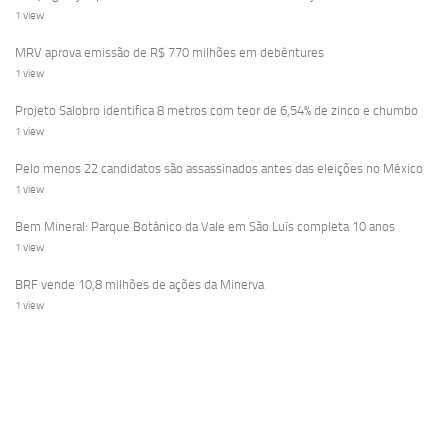
1 view
MRV aprova emissão de R$ 770 milhões em debêntures
1 view
Projeto Salobro identifica 8 metros com teor de 6,54% de zinco e chumbo
1 view
Pelo menos 22 candidatos são assassinados antes das eleições no México
1 view
Bem Mineral: Parque Botânico da Vale em São Luís completa 10 anos
1 view
BRF vende 10,8 milhões de ações da Minerva
1 view