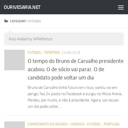
OURIVESARIA.NET
Skip to content
CATEGORY:
FUTEBOL
Auto Added by WPeMatico
FUTEBOL
/
SPORTING
24/06/2018
O tempo do Bruno de Carvalho presidente
acabou. O de sócio vai parar. O de
candidato pode voltar um dia
Bruno de Carvalho tinha futuro em risco, sentiu-se em
perigo, fez 24 posts no Facebook e surgiu no Altice Arena.
Perdeu, por muito, e não é presidente. Agora, vai recuar;
um dia pode voltar...
CAMPEONATO DO MUNDO
/
CRÓNICA
/
FUTEBOL
/
PORTUGAL