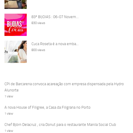
83ª BIJOIAS : 06-07 Novem...
830 views
Cuca Roseta é a nova emba...
800 views
CPI de Barcarena convoca acareação com empresa dispensada pela Hydro
Alunorte
1 view
A nova House of Filigree, a Casa da Filigrana no Porto
1 view
Chef Björn Delacruz , cria Donut para o restaurante Manila Social Club
1 view