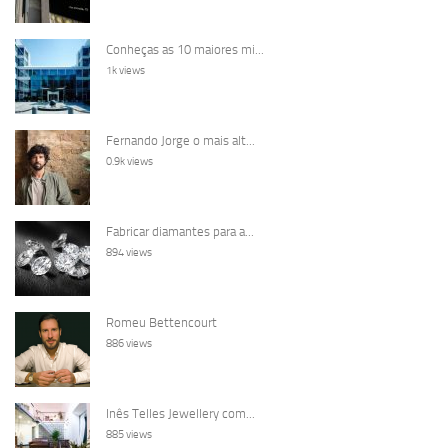
Conheças as 10 maiores mi...
1k views
Fernando Jorge o mais alt...
0.9k views
Fabricar diamantes para a...
894 views
Romeu Bettencourt
886 views
Inês Telles Jewellery com...
885 views