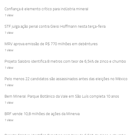
Confiança é elemento crítico para indústria mineral
1 view
STF julga ação penal contra Gleisi Hoffmann nesta terça-feira
1 view
MRV aprova emissão de R$ 770 milhões em debêntures
1 view
Projeto Salobro identifica 8 metros com teor de 6,54% de zinco e chumbo
1 view
Pelo menos 22 candidatos são assassinados antes das eleições no México
1 view
Bem Mineral: Parque Botânico da Vale em São Luís completa 10 anos
1 view
BRF vende 10,8 milhões de ações da Minerva
1 view