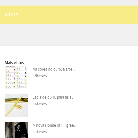
MORE
Mais vistos
As cores do ouro, a arte...
1.6k views
Lápis de ouro, para as su...
1.4k views
A nova House of Filigree...
1.1k views