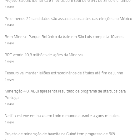
Projeto Salobro identifica 8 metros com teor de 6,54% de zinco e chumbo
1 view
Pelo menos 22 candidatos são assassinados antes das eleições no México
1 view
Bem Mineral: Parque Botânico da Vale em São Luís completa 10 anos
1 view
BRF vende 10,8 milhões de ações da Minerva
1 view
Tesouro vai manter leilões extraordinários de títulos até fim de junho
1 view
Mineração 4.0: ABDI apresenta resultado de programa de startups para
Portugal
1 view
Netflix esteve em baixo em todo o mundo durante alguns minutos
1 view
Projeto de mineração de bauxita na Guiné tem progresso de 50%