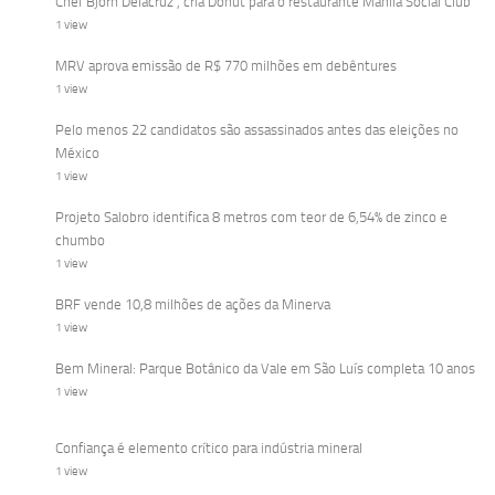
Chef Björn Delacruz , cria Donut para o restaurante Manila Social Club
1 view
MRV aprova emissão de R$ 770 milhões em debêntures
1 view
Pelo menos 22 candidatos são assassinados antes das eleições no
México
1 view
Projeto Salobro identifica 8 metros com teor de 6,54% de zinco e
chumbo
1 view
BRF vende 10,8 milhões de ações da Minerva
1 view
Bem Mineral: Parque Botânico da Vale em São Luís completa 10 anos
1 view
Confiança é elemento crítico para indústria mineral
1 view