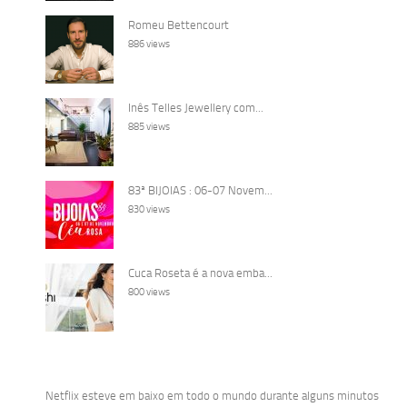
Romeu Bettencourt
886 views
Inês Telles Jewellery com...
885 views
83ª BIJOIAS : 06-07 Novem...
830 views
Cuca Roseta é a nova emba...
800 views
Netflix esteve em baixo em todo o mundo durante alguns minutos