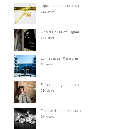
Lápis de ouro, para as su...
1.4k views
A nova House of Filigree...
1.1k views
Conheças as 10 maiores mi...
1k views
Fernando Jorge o mais alt...
0.9k views
Fabricar diamantes para a...
894 views