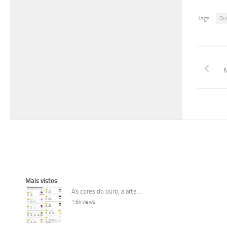
Tags:
Ou
M
Mais vistos
As cores do ouro, a arte...
1.6k views