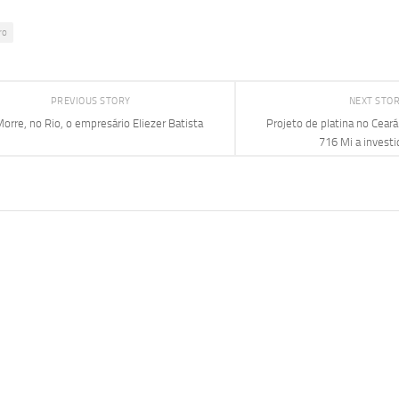
ro
PREVIOUS STORY
NEXT STO
orre, no Rio, o empresário Eliezer Batista
Projeto de platina no Cear
716 Mi a investi