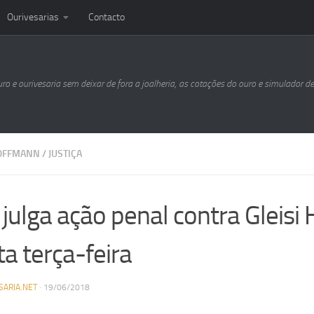
Ourivesarias
Contacto
uro e ourivesaria sem deixar de fora a joalheria, as cotações do ouro e simulador d
HOFFMANN
/
JUSTIÇA
 julga ação penal contra Gleis
a terça-feira
SARIA.NET
·
19/06/2018