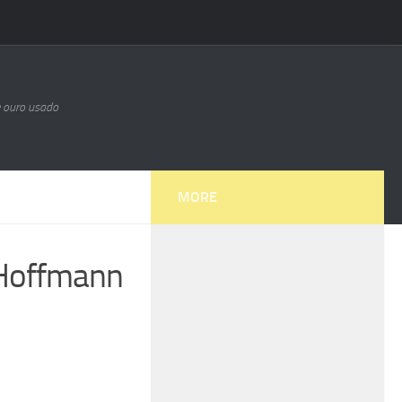
e ouro usado
MORE
i Hoffmann