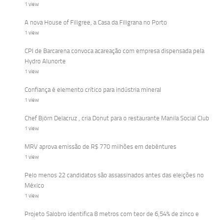
1 view
A nova House of Filigree, a Casa da Filigrana no Porto
1 view
CPI de Barcarena convoca acareação com empresa dispensada pela
Hydro Alunorte
1 view
Confiança é elemento crítico para indústria mineral
1 view
Chef Björn Delacruz , cria Donut para o restaurante Manila Social Club
1 view
MRV aprova emissão de R$ 770 milhões em debêntures
1 view
Pelo menos 22 candidatos são assassinados antes das eleições no
México
1 view
Projeto Salobro identifica 8 metros com teor de 6,54% de zinco e