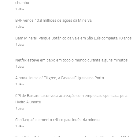
chumbo
1 view
BRF vende 10,8 milhões de ações da Minerva
1 view
Bem Mineral: Parque Botânico da Vale em São Luís completa 10 anos
1 view
Netflix esteve em baixo em todo o mundo durante alguns minutos
1 view
A nova House of Filigree, a Casa da Filigrana no Porto
1 view
CPI de Barcarena convoca acareação com empresa dispensada pela
Hydro Alunorte
1 view
Confiança é elemento crítico para indústria mineral
1 view