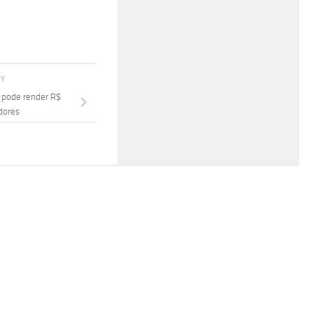
RY
á pode render R$
dores