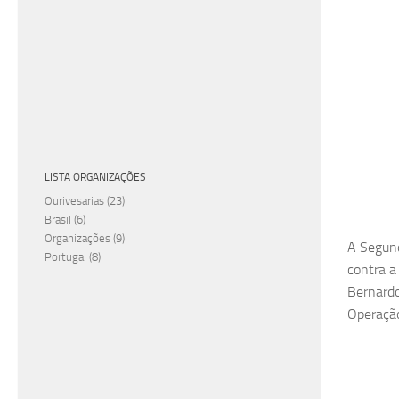
LISTA ORGANIZAÇÕES
Ourivesarias
(23)
Brasil
(6)
Organizações
(9)
A Segund
Portugal
(8)
contra a
Bernardo
Operação