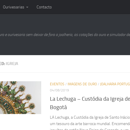
Ourivesarias
Contacto
uro e ourivesaria sem deixar de fora a joalheria, as cotações do ouro e simulador d
ED:
IGREJA
EVENTOS
/
IMAGENS DE OURO
/
JOALHARIA PORTU
04/08/2019
La Lechuga – Custódia da Igreja de
Bogotá
LA Lechuga, a Custódia da Igreja de Santo Ináci
um tesouro da arte barroca mundial. Encomen