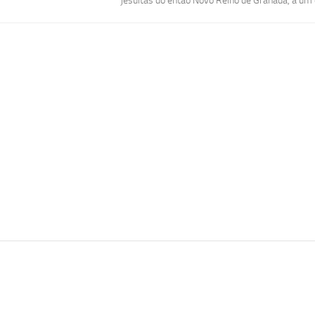
jesuítas do então Novo Reino de Granada, a um ou