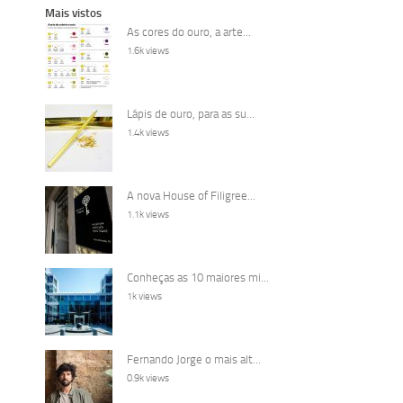
Mais vistos
As cores do ouro, a arte...
1.6k views
Lápis de ouro, para as su...
1.4k views
A nova House of Filigree...
1.1k views
Conheças as 10 maiores mi...
1k views
Fernando Jorge o mais alt...
0.9k views