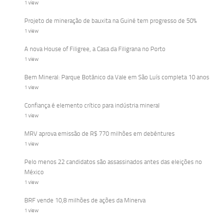
1 view
Projeto de mineração de bauxita na Guiné tem progresso de 50%
1 view
A nova House of Filigree, a Casa da Filigrana no Porto
1 view
Bem Mineral: Parque Botânico da Vale em São Luís completa 10 anos
1 view
Confiança é elemento crítico para indústria mineral
1 view
MRV aprova emissão de R$ 770 milhões em debêntures
1 view
Pelo menos 22 candidatos são assassinados antes das eleições no
México
1 view
BRF vende 10,8 milhões de ações da Minerva
1 view