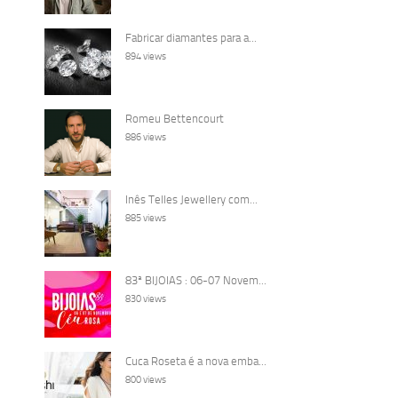
Fabricar diamantes para a...
894 views
Romeu Bettencourt
886 views
Inês Telles Jewellery com...
885 views
83ª BIJOIAS : 06-07 Novem...
830 views
Cuca Roseta é a nova emba...
800 views