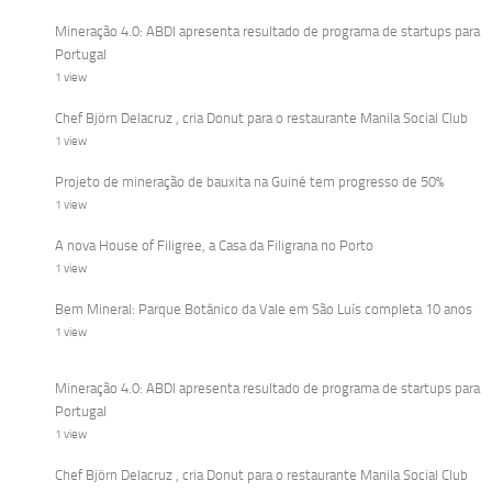
Mineração 4.0: ABDI apresenta resultado de programa de startups para
Portugal
1 view
Chef Björn Delacruz , cria Donut para o restaurante Manila Social Club
1 view
Projeto de mineração de bauxita na Guiné tem progresso de 50%
1 view
A nova House of Filigree, a Casa da Filigrana no Porto
1 view
Bem Mineral: Parque Botânico da Vale em São Luís completa 10 anos
1 view
Mineração 4.0: ABDI apresenta resultado de programa de startups para
Portugal
1 view
Chef Björn Delacruz , cria Donut para o restaurante Manila Social Club