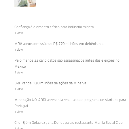
Confiança é elemento crítico para indústria mineral
1 view
MRV aprova emissão de R$ 770 milhões em debêntures
1 view
Pelo menos 22 candidatos são assassinados antes das eleições no
México
1 view
BRF vende 10,8 milhões de ações da Minerva
1 view
Mineração 4.0: ABDI apresenta resultado de programa de startups para
Portugal
1 view
Chef Björn Delacruz , cria Donut para o restaurante Manila Social Club
1 view