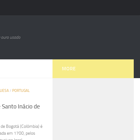
e ouro usado
MORE
GUESA
/
PORTUGAL
 Santo Inácio de
o de Bogotá (Colômbia) é
dada em 1700, pelos