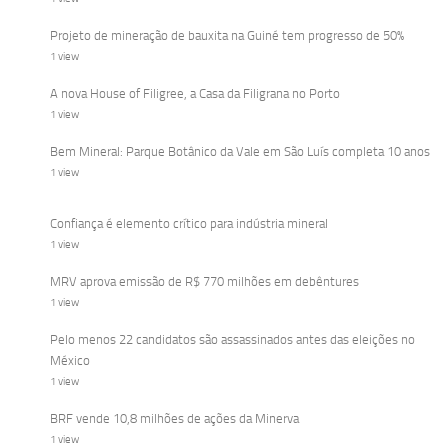
Projeto de mineração de bauxita na Guiné tem progresso de 50%
1 view
A nova House of Filigree, a Casa da Filigrana no Porto
1 view
Bem Mineral: Parque Botânico da Vale em São Luís completa 10 anos
1 view
Confiança é elemento crítico para indústria mineral
1 view
MRV aprova emissão de R$ 770 milhões em debêntures
1 view
Pelo menos 22 candidatos são assassinados antes das eleições no
México
1 view
BRF vende 10,8 milhões de ações da Minerva
1 view