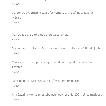
1 view
Gol contra a Alemanha causa “terremoto artificial” na Cidade do
México
1 view
Iván Duque é eleito presidente da Colômbia
3 views
Tesouro vai manter leilões extraordinários de títulos até fim de junho
1 view
Ministério Público pede suspensão de outorga da usina de São
Antônio
1 view
Lápis de ouro, para as suas criações serem brilhantes
1 view
Ana Catarina Monteiro estabelece novo recorde 200 metros mariposa
1 view