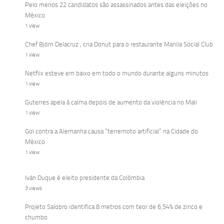
Pelo menos 22 candidatos são assassinados antes das eleições no
México
1 view
Chef Björn Delacruz , cria Donut para o restaurante Manila Social Club
1 view
Netflix esteve em baixo em todo o mundo durante alguns minutos
1 view
Guterres apela à calma depois de aumento da violência no Mali
1 view
Gol contra a Alemanha causa “terremoto artificial” na Cidade do
México
1 view
Iván Duque é eleito presidente da Colômbia
3 views
Projeto Salobro identifica 8 metros com teor de 6,54% de zinco e
chumbo