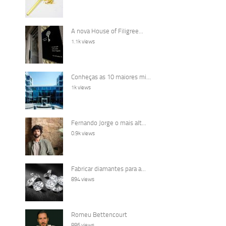
A nova House of Filigree...
1.1k views
Conheças as 10 maiores mi...
1k views
Fernando Jorge o mais alt...
0.9k views
Fabricar diamantes para a...
894 views
Romeu Bettencourt
886 views