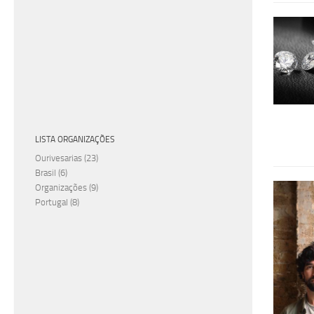
LISTA ORGANIZAÇÕES
Ourivesarias
(23)
Brasil
(6)
Organizações
(9)
Portugal
(8)