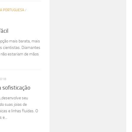
IA PORTUGUESA
/
ácil
opção mais barata, mais
s cientistas. Diamantes
e não estariam de mãos
2018
 sofisticação
s,desenvolve seu
do suas joias de
cas e linhas fluidas. O
 e...