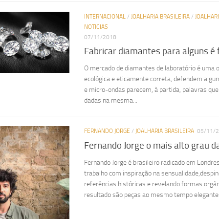
INTERNACIONAL
/
JOALHARIA BRASILEIRA
/
JOALHAR
NOTICIAS
07/11/2018
Fabricar diamantes para alguns é f
O mercado de diamantes de laboratório é uma 
ecológica e eticamente correta, defendem algun
e micro-ondas parecem, à partida, palavras qu
dadas na mesma...
FERNANDO JORGE
/
JOALHARIA BRASILEIRA
05/11/
Fernando Jorge o mais alto grau da
Fernando Jorge é brasileiro radicado em Londre
trabalho com inspiração na sensualidade,despin
referências históricas e revelando formas orgâni
resultado são peças ao mesmo tempo elegantes