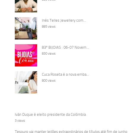
Inês Telles Jewellery com...
885 views
83ª BIJOIAS : 06-07 Novem...
830 views
Cuca Roseta é a nova emba...
800 views
Iván Duque é eleito presidente da Colômbia
3 views
Tesouro vai manter leilões extraordinários de títulos até fim de junho