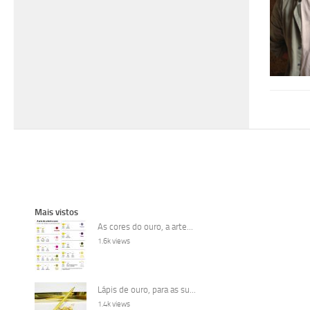
Mais vistos
As cores do ouro, a arte...
1.6k views
Lápis de ouro, para as su...
1.4k views