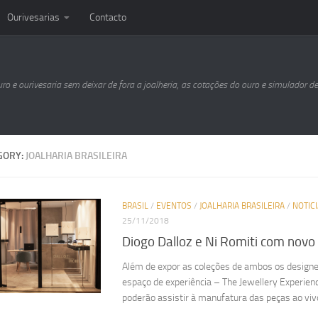
Ourivesarias
Contacto
uro e ourivesaria sem deixar de fora a joalheria, as cotações do ouro e simulador d
GORY:
JOALHARIA BRASILEIRA
BRASIL
/
EVENTOS
/
JOALHARIA BRASILEIRA
/
NOTIC
25/11/2018
Diogo Dalloz e Ni Romiti com novo
Além de expor as coleções de ambos os designer
espaço de experiência – The Jewellery Experien
poderão assistir à manufatura das peças ao vivo 