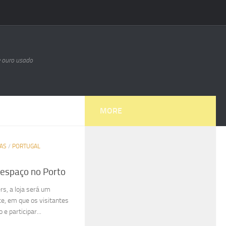
e ouro usado
MORE
IAS
/
PORTUGAL
 espaço no Porto
s, a loja será um
ce, em que os visitantes
e participar...