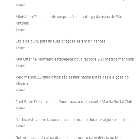
1 view
Ministério Público pede suspensão de outorga da usina de São
Antônio
1 view
Lápis de ouro, para as suas criações serem brilhantes
1 view
Ana Catarina Monteiro estabelece novo recorde 200 metros mariposa
1 view
Pelo menos 22 candidatos são assassinados antes das eleições no
México
1 view
Chef Björn Delacruz , cria Donut para o restaurante Manila Social Club
1 view
Netflix esteve em baixo em todo o mundo durante alguns minutos
1 view
Guterres apela à calma depois de aumento da violência no Mali