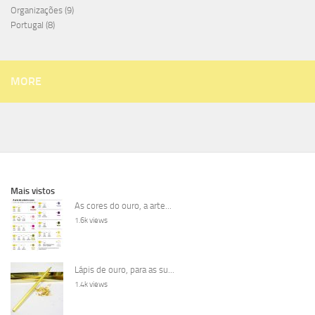
Organizações
(9)
Portugal
(8)
MORE
Mais vistos
As cores do ouro, a arte...
1.6k views
Lápis de ouro, para as su...
1.4k views