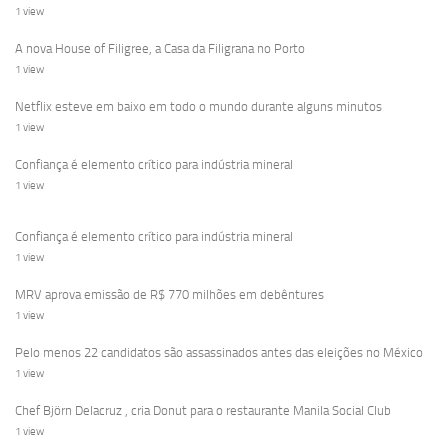
1 view
A nova House of Filigree, a Casa da Filigrana no Porto
1 view
Netflix esteve em baixo em todo o mundo durante alguns minutos
1 view
Confiança é elemento crítico para indústria mineral
1 view
Confiança é elemento crítico para indústria mineral
1 view
MRV aprova emissão de R$ 770 milhões em debêntures
1 view
Pelo menos 22 candidatos são assassinados antes das eleições no México
1 view
Chef Björn Delacruz , cria Donut para o restaurante Manila Social Club
1 view