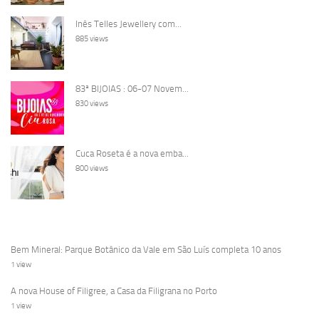
Inês Telles Jewellery com...
885 views
83ª BIJOIAS : 06-07 Novem...
830 views
Cuca Roseta é a nova emba...
800 views
Bem Mineral: Parque Botânico da Vale em São Luís completa 10 anos
1 view
A nova House of Filigree, a Casa da Filigrana no Porto
1 view