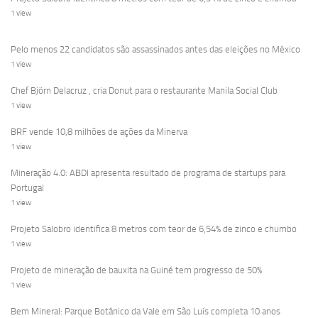
1 view
Pelo menos 22 candidatos são assassinados antes das eleições no México
1 view
Chef Björn Delacruz , cria Donut para o restaurante Manila Social Club
1 view
BRF vende 10,8 milhões de ações da Minerva
1 view
Mineração 4.0: ABDI apresenta resultado de programa de startups para
Portugal
1 view
Projeto Salobro identifica 8 metros com teor de 6,54% de zinco e chumbo
1 view
Projeto de mineração de bauxita na Guiné tem progresso de 50%
1 view
Bem Mineral: Parque Botânico da Vale em São Luís completa 10 anos