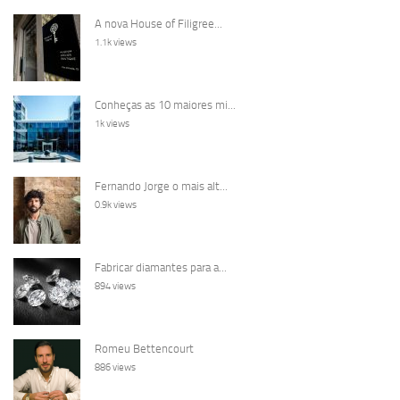
A nova House of Filigree...
1.1k views
Conheças as 10 maiores mi...
1k views
Fernando Jorge o mais alt...
0.9k views
Fabricar diamantes para a...
894 views
Romeu Bettencourt
886 views