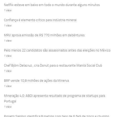
Netflix esteve em baixo em todo o mundo durante alguns minutos
1 view
Confiança é elemento crítico para indústria mineral
1 view
MRV aprova emissão de R$ 770 milhões em debêntures
1 view
Pelo menos 22 candidatos são assassinados antes das eleições no México
1 view
Chef Björn Delacruz , cria Donut para o restaurante Manila Social Club
1 view
BRF vende 10,8 milhões de ações da Minerva
1 view
Mineração 4.0: ABDI apresenta resultado de programa de startups para
Portugal
1 view
Projeto Salobro identifica 8 metros com teor de 6,54% de zinco e chumbo