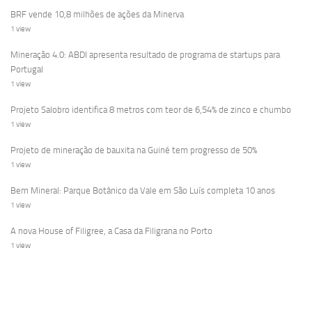
BRF vende 10,8 milhões de ações da Minerva
1 view
Mineração 4.0: ABDI apresenta resultado de programa de startups para
Portugal
1 view
Projeto Salobro identifica 8 metros com teor de 6,54% de zinco e chumbo
1 view
Projeto de mineração de bauxita na Guiné tem progresso de 50%
1 view
Bem Mineral: Parque Botânico da Vale em São Luís completa 10 anos
1 view
A nova House of Filigree, a Casa da Filigrana no Porto
1 view