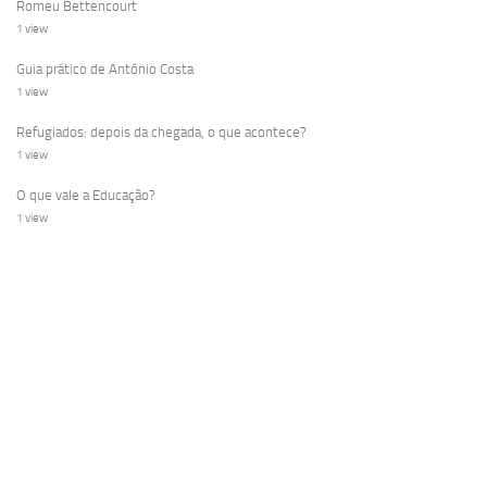
Romeu Bettencourt
1 view
Guia prático de António Costa
1 view
Refugiados: depois da chegada, o que acontece?
1 view
O que vale a Educação?
1 view