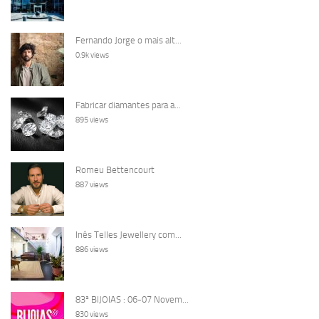
Fernando Jorge o mais alt...
0.9k views
Fabricar diamantes para a...
895 views
Romeu Bettencourt
887 views
Inês Telles Jewellery com...
886 views
83ª BIJOIAS : 06-07 Novem...
830 views