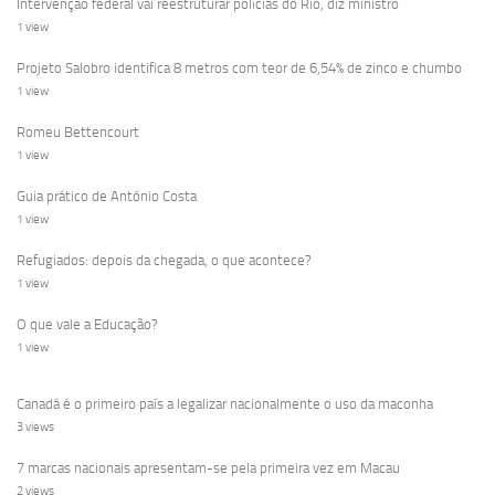
Intervenção federal vai reestruturar polícias do Rio, diz ministro
1 view
Projeto Salobro identifica 8 metros com teor de 6,54% de zinco e chumbo
1 view
Romeu Bettencourt
1 view
Guia prático de António Costa
1 view
Refugiados: depois da chegada, o que acontece?
1 view
O que vale a Educação?
1 view
Canadá é o primeiro país a legalizar nacionalmente o uso da maconha
3 views
7 marcas nacionais apresentam-se pela primeira vez em Macau
2 views