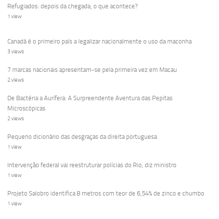
Refugiados: depois da chegada, o que acontece?
1 view
Canadá é o primeiro país a legalizar nacionalmente o uso da maconha
3 views
7 marcas nacionais apresentam-se pela primeira vez em Macau
2 views
De Bactéria a Aurífera: A Surpreendente Aventura das Pepitas
Microscópicas
2 views
Pequeno dicionário das desgraças da direita portuguesa
1 view
Intervenção federal vai reestruturar polícias do Rio, diz ministro
1 view
Projeto Salobro identifica 8 metros com teor de 6,54% de zinco e chumbo
1 view