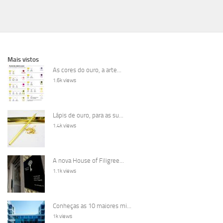
Mais vistos
As cores do ouro, a arte...
1.6k views
Lápis de ouro, para as su...
1.4k views
A nova House of Filigree...
1.1k views
Conheças as 10 maiores mi...
1k views