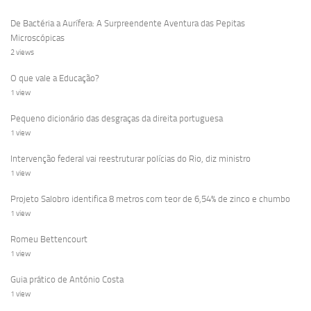
De Bactéria a Aurífera: A Surpreendente Aventura das Pepitas
Microscópicas
2 views
O que vale a Educação?
1 view
Pequeno dicionário das desgraças da direita portuguesa
1 view
Intervenção federal vai reestruturar polícias do Rio, diz ministro
1 view
Projeto Salobro identifica 8 metros com teor de 6,54% de zinco e chumbo
1 view
Romeu Bettencourt
1 view
Guia prático de António Costa
1 view