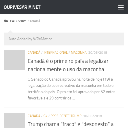
OURIVESARIA.NET
Skip to content
CATEGORY:
CANADÁ
Auto Added by WPeMatico
CANADÁ
/
INTERNACIONAL
/
MACONHA
20/06/2018
Canadá é o primeiro país a legalizar
nacionalmente o uso da maconha
O Senado do Canadá aprovou na noite de hoje (19) a
legalização do uso recreativo da maconha em todo o
território do país. O projeto foi aprovado por 52 votos
favoráveis e 29 contrários....
CANADÁ
/
G7
/
PRESIDENTE TRUMP
10/06/2018
Trump chama “fraco” e “desonesto” a