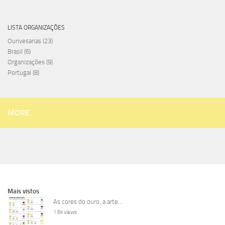
LISTA ORGANIZAÇÕES
Ourivesarias
(23)
Brasil
(6)
Organizações
(9)
Portugal
(8)
MORE
Mais vistos
As cores do ouro, a arte...
1.6k views