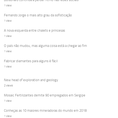
1 view
Fernando Jorge o mais alto grau da sofisticação
1 view
A nova esquerda entre chalets e princesas
1 view
O país não mudou, mas alguma coisa está a chegar ao fim
1 view
Fabricar diamantes para alguns é fácil
1 view
New head of exploration and geology
2 views
Mosaic Fertilizantes demite 90 empregados em Sergipe
1 view
Conheças as 10 maiores mineradoras do mundo em 2018
1 view