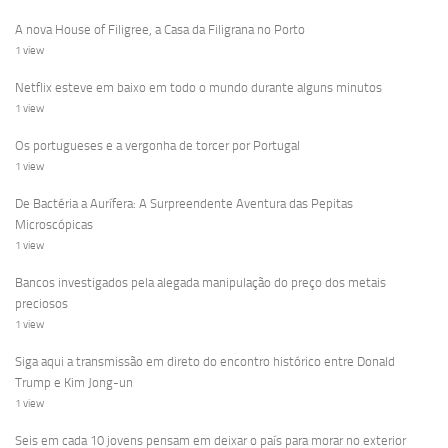
A nova House of Filigree, a Casa da Filigrana no Porto
1 view
Netflix esteve em baixo em todo o mundo durante alguns minutos
1 view
Os portugueses e a vergonha de torcer por Portugal
1 view
De Bactéria a Aurífera: A Surpreendente Aventura das Pepitas
Microscópicas
1 view
Bancos investigados pela alegada manipulação do preço dos metais
preciosos
1 view
Siga aqui a transmissão em direto do encontro histórico entre Donald
Trump e Kim Jong-un
1 view
Seis em cada 10 jovens pensam em deixar o país para morar no exterior