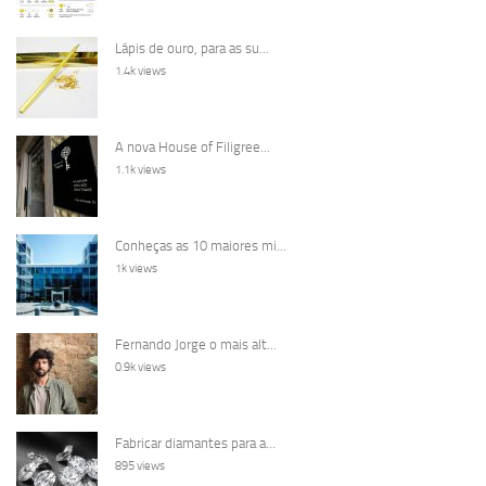
Lápis de ouro, para as su...
1.4k views
A nova House of Filigree...
1.1k views
Conheças as 10 maiores mi...
1k views
Fernando Jorge o mais alt...
0.9k views
Fabricar diamantes para a...
895 views