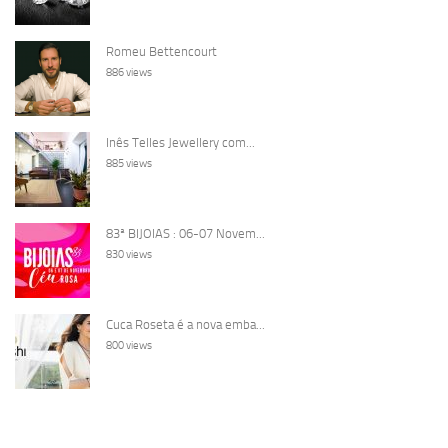
Romeu Bettencourt
886 views
Inês Telles Jewellery com...
885 views
83ª BIJOIAS : 06-07 Novem...
830 views
Cuca Roseta é a nova emba...
800 views