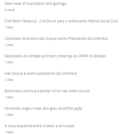
New head of exploration and geology
2 views
Chef Björn Delacruz , cria Donut para o restaurante Manila Social Club
1 view
Candidato da direita Iván Duque eleito Presidente da Colômbia
1 view
Deputados do Amapá solicitam presença do CPRM no Estado
1 view
Iván Duque é eleito presidente da Colômbia
1 view
Bolsonaro continua a perder ritmo nas redes sociais
1 view
Fernando Jorge o mais alto grau da sofisticação
1 view
A nova esquerda entre chalets e princesas
1 view