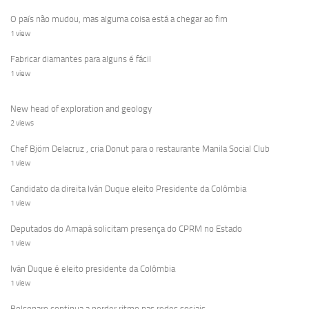
O país não mudou, mas alguma coisa está a chegar ao fim
1 view
Fabricar diamantes para alguns é fácil
1 view
New head of exploration and geology
2 views
Chef Björn Delacruz , cria Donut para o restaurante Manila Social Club
1 view
Candidato da direita Iván Duque eleito Presidente da Colômbia
1 view
Deputados do Amapá solicitam presença do CPRM no Estado
1 view
Iván Duque é eleito presidente da Colômbia
1 view
Bolsonaro continua a perder ritmo nas redes sociais