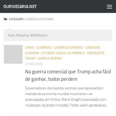
OURIVESARIA.NET
Skip to content
CATEGORY:
COMÉRCIO EXTERNO
Auto Added by WPeMatico
CHINA
/
COMÉRCIO
/
COMÉRCIO EXTERNO
/
COMISSÃO
EUROPEIA
/
ESTADOS UNIDOS DA AMÉRICA
/
PRESIDENTE
TRUMP
/
UNIÃO EUROPEIA
21/06/2018
Na guerra comercial que Trump acha fácil
de ganhar, todos perdem
Governadores dos bancos centrais que representam
metade da economia mundial mostraram-se
preocupados em Sintra. Mario Draghi preocupado com
mudanças na ordem mundial. Todos vêem perdedores.