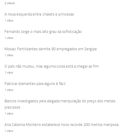
2 views
A nova esquerda entre chalets e princesas
1 view
Fernando Jorge o mais alto grau da sofisticação
1 view
Mosaic Fertilizantes demite 90 empregados em Sergipe
1 view
O país não mudou, mas alguma coisa está a chegar ao fim
1 view
Fabricar diamantes para alguns é fácil
1 view
Bancos investigados pela alegada manipulação do preço dos metais
preciosos
1 view
Ana Catarina Monteiro estabelece novo recorde 200 metros mariposa
1 view