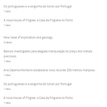
Os portugueses e a vergonha de torcer por Portugal
1 view
A nova House of Filigree, a Casa da Filigrana no Porto
1 view
New head of exploration and geology
2 views
Bancos investigados pela alegada manipulação do preço dos metais
preciosos
1 view
Ana Catarina Monteiro estabelece novo recorde 200 metros mariposa
1 view
Os portugueses e a vergonha de torcer por Portugal
1 view
A nova House of Filigree, a Casa da Filigrana no Porto
1 view