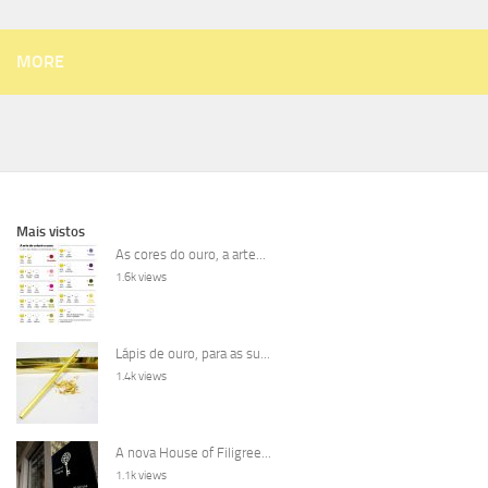
MORE
Mais vistos
As cores do ouro, a arte...
1.6k views
Lápis de ouro, para as su...
1.4k views
A nova House of Filigree...
1.1k views