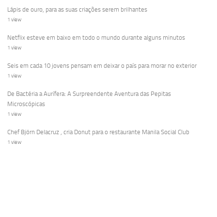
Lápis de ouro, para as suas criações serem brilhantes
1 view
Netflix esteve em baixo em todo o mundo durante alguns minutos
1 view
Seis em cada 10 jovens pensam em deixar o país para morar no exterior
1 view
De Bactéria a Aurífera: A Surpreendente Aventura das Pepitas
Microscópicas
1 view
Chef Björn Delacruz , cria Donut para o restaurante Manila Social Club
1 view