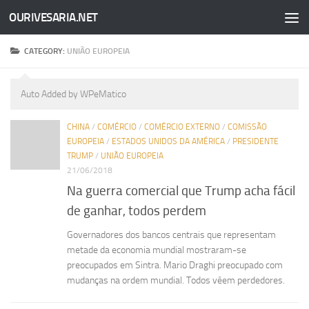
OURIVESARIA.NET
Skip to content
CATEGORY:
UNIÃO EUROPEIA
Auto Added by WPeMatico
CHINA
/
COMÉRCIO
/
COMÉRCIO EXTERNO
/
COMISSÃO
EUROPEIA
/
ESTADOS UNIDOS DA AMÉRICA
/
PRESIDENTE
TRUMP
/
UNIÃO EUROPEIA
21/06/2018
Na guerra comercial que Trump acha fácil
de ganhar, todos perdem
Governadores dos bancos centrais que representam
metade da economia mundial mostraram-se
preocupados em Sintra. Mario Draghi preocupado com
mudanças na ordem mundial. Todos vêem perdedores.