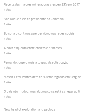
Receita das maiores mineradoras cresceu 23% em 2017
1 view
Iván Duque é eleito presidente da Colômbia
1 view
Bolsonaro continua a perder ritmo nas redes sociais
1 view
A nova esquerda entre chalets e princesas
1 view
Fernando Jorge o mais alto grau da sofisticação
1 view
Mosaic Fertilizantes demite 90 empregados em Sergipe
1 view
O país não mudou, mas alguma coisa está a chegar ao fim
1 view
New head of exploration and geology