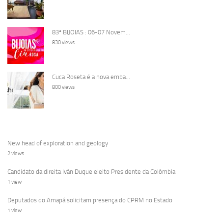
83ª BIJOIAS : 06-07 Novem...
830 views
Cuca Roseta é a nova emba...
800 views
New head of exploration and geology
2 views
Candidato da direita Iván Duque eleito Presidente da Colômbia
1 view
Deputados do Amapá solicitam presença do CPRM no Estado
1 view