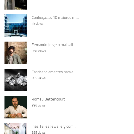
Conheças as 10 maiores mi...
1k views
Fernando Jorge o mais alt...
0.9k views
Fabricar diamantes para a...
895 views
Romeu Bettencourt
886 views
Inês Telles Jewellery com...
885 views