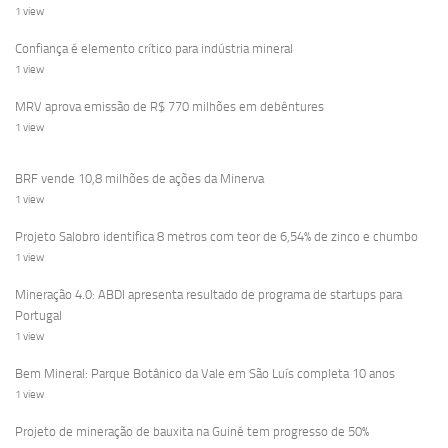
1 view
Confiança é elemento crítico para indústria mineral
1 view
MRV aprova emissão de R$ 770 milhões em debêntures
1 view
BRF vende 10,8 milhões de ações da Minerva
1 view
Projeto Salobro identifica 8 metros com teor de 6,54% de zinco e chumbo
1 view
Mineração 4.0: ABDI apresenta resultado de programa de startups para
Portugal
1 view
Bem Mineral: Parque Botânico da Vale em São Luís completa 10 anos
1 view
Projeto de mineração de bauxita na Guiné tem progresso de 50%