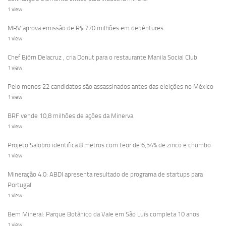
1 view
MRV aprova emissão de R$ 770 milhões em debêntures
1 view
Chef Björn Delacruz , cria Donut para o restaurante Manila Social Club
1 view
Pelo menos 22 candidatos são assassinados antes das eleições no México
1 view
BRF vende 10,8 milhões de ações da Minerva
1 view
Projeto Salobro identifica 8 metros com teor de 6,54% de zinco e chumbo
1 view
Mineração 4.0: ABDI apresenta resultado de programa de startups para
Portugal
1 view
Bem Mineral: Parque Botânico da Vale em São Luís completa 10 anos
1 view