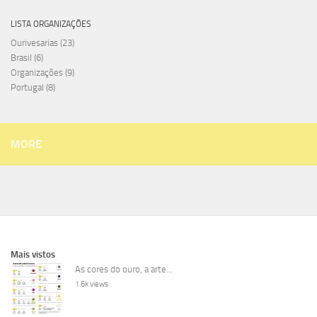
LISTA ORGANIZAÇÕES
Ourivesarias
(23)
Brasil
(6)
Organizações
(9)
Portugal
(8)
MORE
Mais vistos
As cores do ouro, a arte...
1.6k views