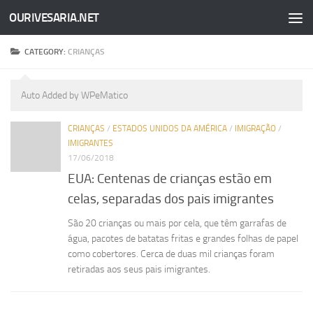
OURIVESARIA.NET
Skip to content
CATEGORY:
CRIANÇAS
Auto Added by WPeMatico
CRIANÇAS
/
ESTADOS UNIDOS DA AMÉRICA
/
IMIGRAÇÃO
/
IMIGRANTES
17/06/2018
EUA: Centenas de crianças estão em
celas, separadas dos pais imigrantes
São 20 crianças ou mais por cela, que têm garrafas de
água, pacotes de batatas fritas e grandes folhas de papel
como cobertores. Cerca de duas mil crianças foram
retiradas aos seus pais imigrantes.