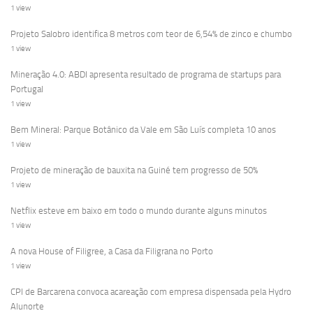
1 view
Projeto Salobro identifica 8 metros com teor de 6,54% de zinco e chumbo
1 view
Mineração 4.0: ABDI apresenta resultado de programa de startups para
Portugal
1 view
Bem Mineral: Parque Botânico da Vale em São Luís completa 10 anos
1 view
Projeto de mineração de bauxita na Guiné tem progresso de 50%
1 view
Netflix esteve em baixo em todo o mundo durante alguns minutos
1 view
A nova House of Filigree, a Casa da Filigrana no Porto
1 view
CPI de Barcarena convoca acareação com empresa dispensada pela Hydro
Alunorte