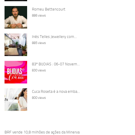
Romeu Bettencourt
886 views
Inês Telles Jewellery com...
885 views
83ª BIJOIAS : 06-07 Novem...
830 views
Cuca Roseta é a nova emba...
800 views
BRF vende 10,8 milhões de ações da Minerva