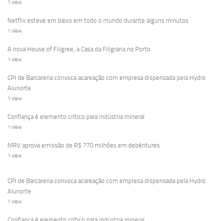
1 view
Netflix esteve em baixo em todo o mundo durante alguns minutos
1 view
A nova House of Filigree, a Casa da Filigrana no Porto
1 view
CPI de Barcarena convoca acareação com empresa dispensada pela Hydro
Alunorte
1 view
Confiança é elemento crítico para indústria mineral
1 view
MRV aprova emissão de R$ 770 milhões em debêntures
1 view
CPI de Barcarena convoca acareação com empresa dispensada pela Hydro
Alunorte
1 view
Confiança é elemento crítico para indústria mineral