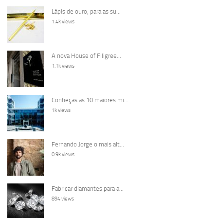
Lápis de ouro, para as su...
1.4k views
A nova House of Filigree...
1.1k views
Conheças as 10 maiores mi...
1k views
Fernando Jorge o mais alt...
0.9k views
Fabricar diamantes para a...
894 views