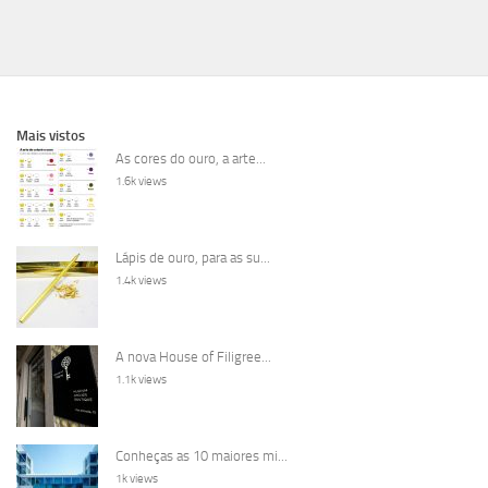
Mais vistos
As cores do ouro, a arte...
1.6k views
Lápis de ouro, para as su...
1.4k views
A nova House of Filigree...
1.1k views
Conheças as 10 maiores mi...
1k views