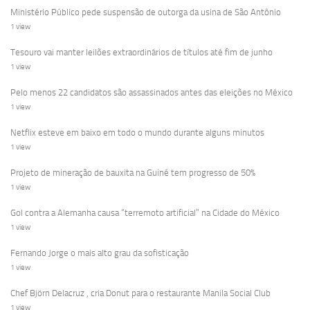
Ministério Público pede suspensão de outorga da usina de São Antônio
1 view
Tesouro vai manter leilões extraordinários de títulos até fim de junho
1 view
Pelo menos 22 candidatos são assassinados antes das eleições no México
1 view
Netflix esteve em baixo em todo o mundo durante alguns minutos
1 view
Projeto de mineração de bauxita na Guiné tem progresso de 50%
1 view
Gol contra a Alemanha causa “terremoto artificial” na Cidade do México
1 view
Fernando Jorge o mais alto grau da sofisticação
1 view
Chef Björn Delacruz , cria Donut para o restaurante Manila Social Club
1 view