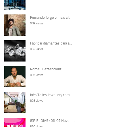
Fernando Jorge o mais alt...
0.9k views
Fabricar diamantes para a...
894 views
Romeu Bettencourt
886 views
Inês Telles Jewellery com...
885 views
83ª BIJOIAS : 06-07 Novem...
830 views