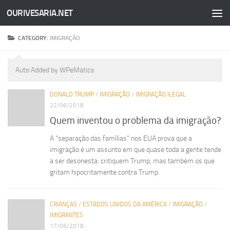
OURIVESARIA.NET
Skip to content
CATEGORY:
IMIGRAÇÃO
Auto Added by WPeMatico
DONALD TRUMP
/
IMIGRAÇÃO
/
IMIGRAÇÃO ILEGAL
22/06/2018
Quem inventou o problema da imigração?
A “separação das famílias” nos EUA prova que a
imigração é um assunto em que quase toda a gente tende
a ser desonesta: critiquem Trump, mas também os que
gritam hipocritamente contra Trump.
CRIANÇAS
/
ESTADOS UNIDOS DA AMÉRICA
/
IMIGRAÇÃO
/
IMIGRANTES
17/06/2018