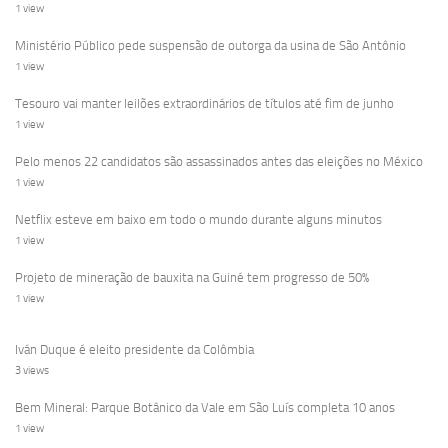
1 view
Ministério Público pede suspensão de outorga da usina de São Antônio
1 view
Tesouro vai manter leilões extraordinários de títulos até fim de junho
1 view
Pelo menos 22 candidatos são assassinados antes das eleições no México
1 view
Netflix esteve em baixo em todo o mundo durante alguns minutos
1 view
Projeto de mineração de bauxita na Guiné tem progresso de 50%
1 view
Iván Duque é eleito presidente da Colômbia
3 views
Bem Mineral: Parque Botânico da Vale em São Luís completa 10 anos
1 view