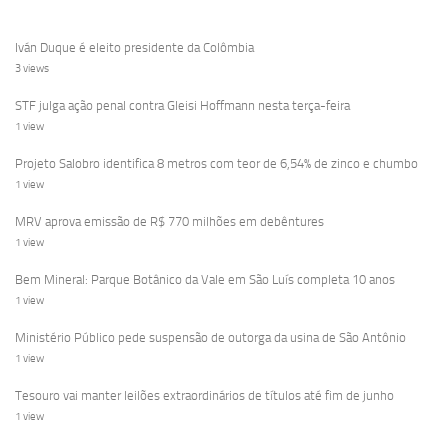
Iván Duque é eleito presidente da Colômbia
3 views
STF julga ação penal contra Gleisi Hoffmann nesta terça-feira
1 view
Projeto Salobro identifica 8 metros com teor de 6,54% de zinco e chumbo
1 view
MRV aprova emissão de R$ 770 milhões em debêntures
1 view
Bem Mineral: Parque Botânico da Vale em São Luís completa 10 anos
1 view
Ministério Público pede suspensão de outorga da usina de São Antônio
1 view
Tesouro vai manter leilões extraordinários de títulos até fim de junho
1 view