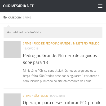
OURIVESARIA.NET
Skip to content
CATEGORY:
CRIME
Auto Added by WPeMatico
CRIME
/
FOGO DE PEDRÓGÃO GRANDE
/
MINISTÉRIO PÚBLICO
19/06/2018
Pedrógão Grande. Número de arguidos
sobe para 13
Ministério Público constituiu três novos arguidos esta
terça-feira. São “todos pessoas singulares”, esclarece o
comunicado publicado no site da comarca de Leiria.
CRIME
/
SÃO PAULO
15/06/2018
Operação para desestruturar PCC prende