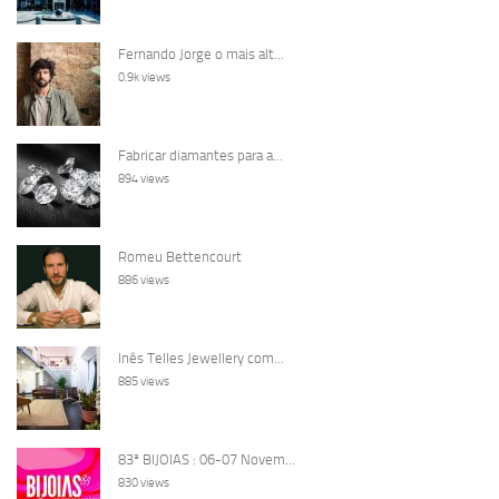
Fernando Jorge o mais alt...
0.9k views
Fabricar diamantes para a...
894 views
Romeu Bettencourt
886 views
Inês Telles Jewellery com...
885 views
83ª BIJOIAS : 06-07 Novem...
830 views