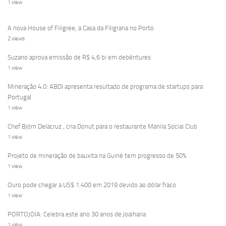
1 view
A nova House of Filigree, a Casa da Filigrana no Porto
2 views
Suzano aprova emissão de R$ 4,6 bi em debêntures
1 view
Mineração 4.0: ABDI apresenta resultado de programa de startups para
Portugal
1 view
Chef Björn Delacruz , cria Donut para o restaurante Manila Social Club
1 view
Projeto de mineração de bauxita na Guiné tem progresso de 50%
1 view
Ouro pode chegar a US$ 1.400 em 2019 devido ao dólar fraco
1 view
PORTOJOIA: Celebra este ano 30 anos de joalharia
1 view