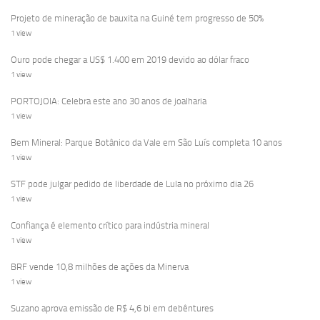
Projeto de mineração de bauxita na Guiné tem progresso de 50%
1 view
Ouro pode chegar a US$ 1.400 em 2019 devido ao dólar fraco
1 view
PORTOJOIA: Celebra este ano 30 anos de joalharia
1 view
Bem Mineral: Parque Botânico da Vale em São Luís completa 10 anos
1 view
STF pode julgar pedido de liberdade de Lula no próximo dia 26
1 view
Confiança é elemento crítico para indústria mineral
1 view
BRF vende 10,8 milhões de ações da Minerva
1 view
Suzano aprova emissão de R$ 4,6 bi em debêntures