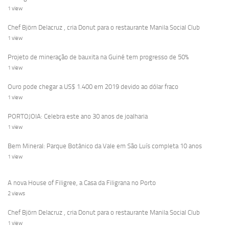
1 view
Chef Björn Delacruz , cria Donut para o restaurante Manila Social Club
1 view
Projeto de mineração de bauxita na Guiné tem progresso de 50%
1 view
Ouro pode chegar a US$ 1.400 em 2019 devido ao dólar fraco
1 view
PORTOJOIA: Celebra este ano 30 anos de joalharia
1 view
Bem Mineral: Parque Botânico da Vale em São Luís completa 10 anos
1 view
A nova House of Filigree, a Casa da Filigrana no Porto
2 views
Chef Björn Delacruz , cria Donut para o restaurante Manila Social Club
1 view