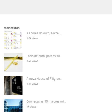
Mais vistos
As cores do ouro, a arte...
1.6k views
Lápis de ouro, para as su...
1.4k views
A nova House of Filigree...
1.1k views
Conheças as 10 maiores mi...
1k views