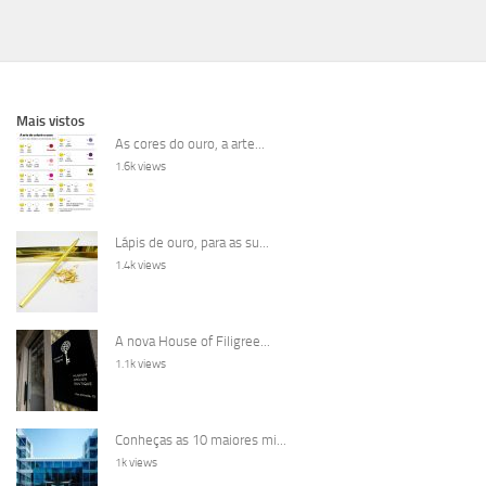
Mais vistos
As cores do ouro, a arte...
1.6k views
Lápis de ouro, para as su...
1.4k views
A nova House of Filigree...
1.1k views
Conheças as 10 maiores mi...
1k views