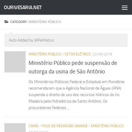
OURIVESARIA.NET
Skip to content
CATEGORY:
MINISTÉRIO PÚBLICO
Auto Added by WPeMatico
MINISTÉRIO PÚBLICO
/
SETOR ELÉTRICO
22/06/2018
Ministério Público pede suspensão de
outorga da usina de São Antônio
Os Ministérios Públicos Federal e Estadual em Rondônia
recomendaram que a Agência Nacional de Águas (ANA)
suspenda o direito de uso dos recursos hídricos do rio
Madeira pela Hidrelétrica de Santo Antônio. Os
procuradores federais...
CRIME
/
FOGO DE PEDRÓGÃO GRANDE
/
MINISTÉRIO PÚBLICO