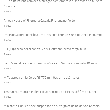
CPI de Barcarena convoca acareação com empresa dispensada pela Hydro
Alunorte
1 view
A nova House of Filigree, a Casa da Filigrana no Porto
1 view
Projeto Salobro identifica 8 metros com teor de 6,54% de zinco e chumbo
1 view
STF julga ação penal contra Gleisi Hoffmann nesta terça-feira
1 view
Bem Mineral: Parque Botânico da Vale em São Luís completa 10 anos
1 view
MRV aprova emissão de R$ 770 milhões em debêntures
1 view
Tesouro vai manter leilões extraordinários de títulos até fim de junho
1 view
Ministério Público pede suspensão de outorga da usina de São Antônio