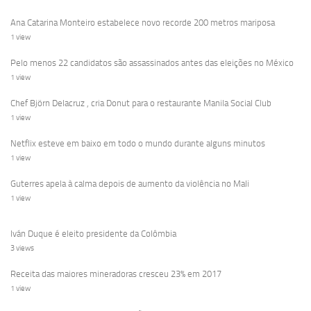
Ana Catarina Monteiro estabelece novo recorde 200 metros mariposa
1 view
Pelo menos 22 candidatos são assassinados antes das eleições no México
1 view
Chef Björn Delacruz , cria Donut para o restaurante Manila Social Club
1 view
Netflix esteve em baixo em todo o mundo durante alguns minutos
1 view
Guterres apela à calma depois de aumento da violência no Mali
1 view
Iván Duque é eleito presidente da Colômbia
3 views
Receita das maiores mineradoras cresceu 23% em 2017
1 view