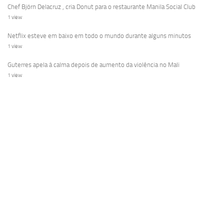
Chef Björn Delacruz , cria Donut para o restaurante Manila Social Club
1 view
Netflix esteve em baixo em todo o mundo durante alguns minutos
1 view
Guterres apela à calma depois de aumento da violência no Mali
1 view