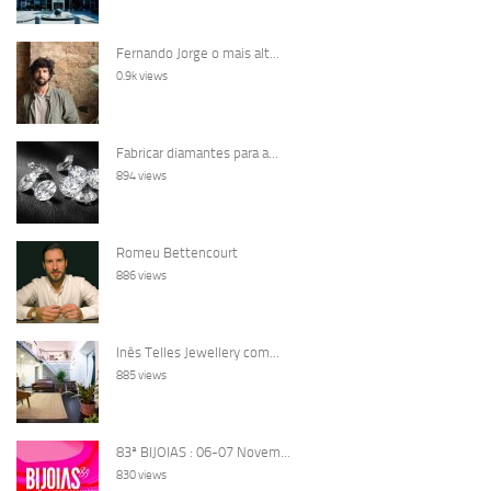
Fernando Jorge o mais alt...
0.9k views
Fabricar diamantes para a...
894 views
Romeu Bettencourt
886 views
Inês Telles Jewellery com...
885 views
83ª BIJOIAS : 06-07 Novem...
830 views