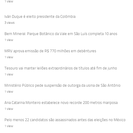
1 view
Iván Duque é eleito presidente da Colômbia
3 views
Bem Mineral: Parque Botânico da Vale em São Luís completa 10 anos
1 view
MRV aprova emissão de R$ 770 milhões em debêntures
1 view
Tesouro vai manter leilões extraordinários de títulos até fim de junho
1 view
Ministério Público pede suspensão de outorga da usina de São Antônio
1 view
Ana Catarina Monteiro estabelece novo recorde 200 metros mariposa
1 view
Pelo menos 22 candidatos são assassinados antes das eleições no México
1 view