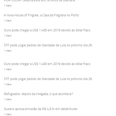
PORTOJOIA: Celebra este ano 30 anos de joalharia
1 view
A nova House of Filigree, a Casa da Filigrana no Porto
1 view
Ouro pode chegar a US$ 1.400 em 2019 devido ao dólar fraco
1 view
STF pode julgar pedido de liberdade de Lula no próximo dia 26
1 view
Ouro pode chegar a US$ 1.400 em 2019 devido ao dólar fraco
1 view
STF pode julgar pedido de liberdade de Lula no próximo dia 26
1 view
Refugiados: depois da chegada, o que acontece?
1 view
Suzano aprova emissão de R$ 4,6 bi em debêntures
1 view