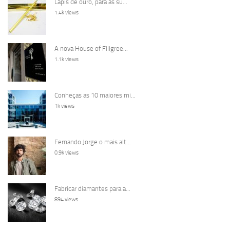
Lápis de ouro, para as su...
1.4k views
A nova House of Filigree...
1.1k views
Conheças as 10 maiores mi...
1k views
Fernando Jorge o mais alt...
0.9k views
Fabricar diamantes para a...
894 views