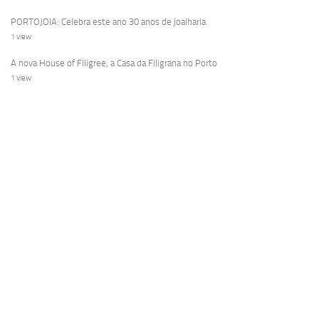
PORTOJOIA: Celebra este ano 30 anos de joalharia
1 view
A nova House of Filigree, a Casa da Filigrana no Porto
1 view