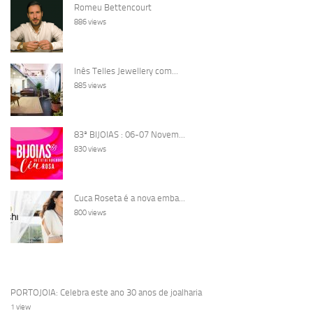
Romeu Bettencourt
886 views
Inês Telles Jewellery com...
885 views
83ª BIJOIAS : 06-07 Novem...
830 views
Cuca Roseta é a nova emba...
800 views
PORTOJOIA: Celebra este ano 30 anos de joalharia
1 view