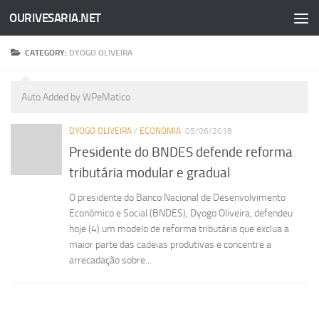
OURIVESARIA.NET
Skip to content
CATEGORY:
DYOGO OLIVEIRA
Auto Added by WPeMatico
DYOGO OLIVEIRA
/
ECONOMIA
05/06/2018
Presidente do BNDES defende reforma
tributária modular e gradual
O presidente do Banco Nacional de Desenvolvimento
Econômico e Social (BNDES), Dyogo Oliveira, defendeu
hoje (4) um modelo de reforma tributária que exclua a
maior parte das cadeias produtivas e concentre a
arrecadação sobre...