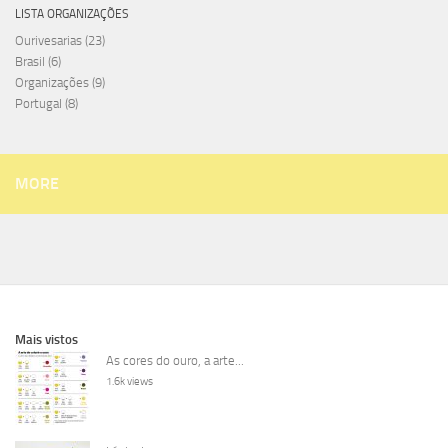
LISTA ORGANIZAÇÕES
Ourivesarias
(23)
Brasil
(6)
Organizações
(9)
Portugal
(8)
MORE
Mais vistos
As cores do ouro, a arte...
1.6k views