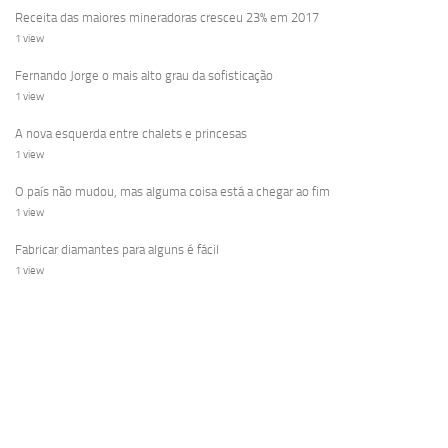
Receita das maiores mineradoras cresceu 23% em 2017
1 view
Fernando Jorge o mais alto grau da sofisticação
1 view
A nova esquerda entre chalets e princesas
1 view
O país não mudou, mas alguma coisa está a chegar ao fim
1 view
Fabricar diamantes para alguns é fácil
1 view