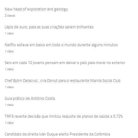
New head of exploration and geology
2 views
Lápis de ouro, para as suas criações serem brilhantes
1 view
Netflix esteve em baixo em todo o mundo durante alguns minutos
1 view
Seis em cada 10 jovens pensam em deixar o país para morar no exterior
1 view
Chef Björn Delacruz , cria Donut para o restaurante Manila Social Club
1 view
Guia prático de António Costa
1 view
TRF3 reverte decisão que limitou reajuste de planos de saúde a 5,72%
1 view
Candidato da direita Iván Duque eleito Presidente da Colômbia