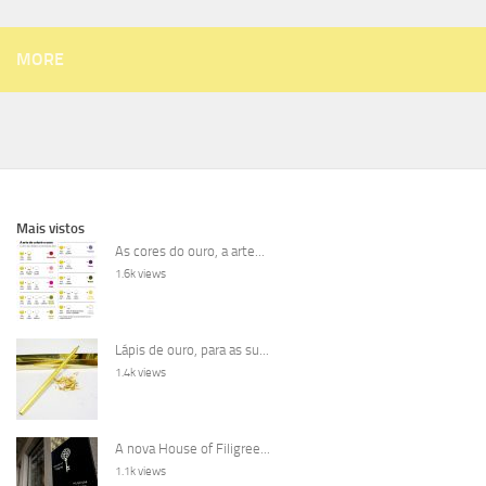
MORE
Mais vistos
As cores do ouro, a arte...
1.6k views
Lápis de ouro, para as su...
1.4k views
A nova House of Filigree...
1.1k views