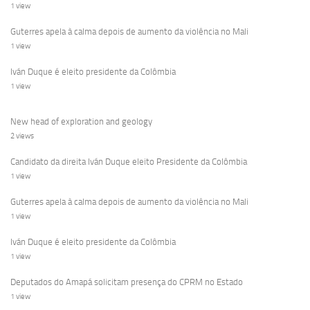
1 view
Guterres apela à calma depois de aumento da violência no Mali
1 view
Iván Duque é eleito presidente da Colômbia
1 view
New head of exploration and geology
2 views
Candidato da direita Iván Duque eleito Presidente da Colômbia
1 view
Guterres apela à calma depois de aumento da violência no Mali
1 view
Iván Duque é eleito presidente da Colômbia
1 view
Deputados do Amapá solicitam presença do CPRM no Estado
1 view