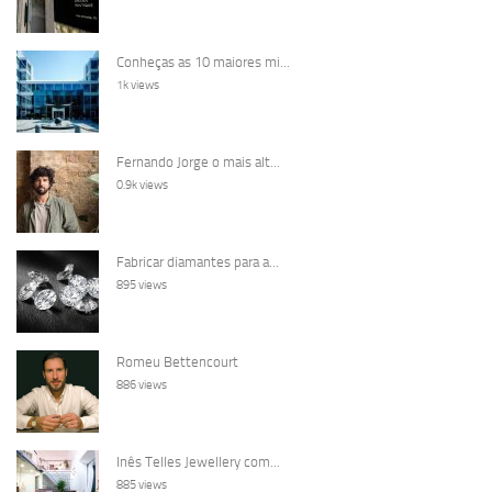
Conheças as 10 maiores mi...
1k views
Fernando Jorge o mais alt...
0.9k views
Fabricar diamantes para a...
895 views
Romeu Bettencourt
886 views
Inês Telles Jewellery com...
885 views