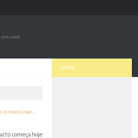
e ouro usado
MORE
OS DE PROFESSORES
/
pacto começa hoje