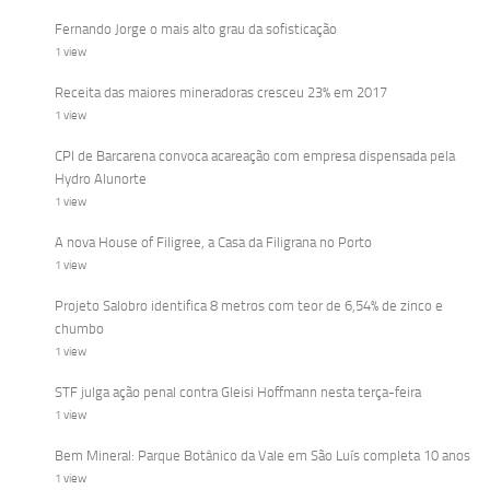
Fernando Jorge o mais alto grau da sofisticação
1 view
Receita das maiores mineradoras cresceu 23% em 2017
1 view
CPI de Barcarena convoca acareação com empresa dispensada pela
Hydro Alunorte
1 view
A nova House of Filigree, a Casa da Filigrana no Porto
1 view
Projeto Salobro identifica 8 metros com teor de 6,54% de zinco e
chumbo
1 view
STF julga ação penal contra Gleisi Hoffmann nesta terça-feira
1 view
Bem Mineral: Parque Botânico da Vale em São Luís completa 10 anos
1 view