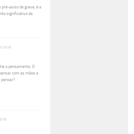
 pré-aviso de greve, é a
to significativo da
6/2018
nha o pensamento. O
 pensar com as mãos e
a pensar?
2018