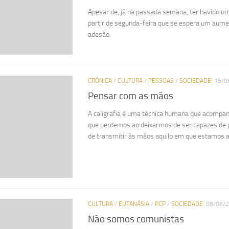
Apesar de, já na passada semana, ter havido um
partir de segunda-feira que se espera um aumen
adesão.
CRÓNICA
/
CULTURA
/
PESSOAS
/
SOCIEDADE
15/0
Pensar com as mãos
A caligrafia é uma técnica humana que acompa
que perdemos ao deixarmos de ser capazes de
de transmitir às mãos aquilo em que estamos 
CULTURA
/
EUTANÁSIA
/
PCP
/
SOCIEDADE
08/06/
Não somos comunistas