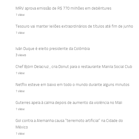
MRV aprova emissão de R$ 770 milhões em debêntures
1 view
Tesouro vai manter leilões extraordinários de títulos até fim de junho
1 view
Iván Duque é eleito presidente da Colômbia
3 views
Chef Björn Delacruz , cria Donut para o restaurante Manila Social Club
1 view
Netflix esteve em baixo em todo o mundo durante alguns minutos
1 view
Guterres apela à calma depois de aumento da violência no Mali
1 view
Gol contra a Alemanha causa “terremoto artificial” na Cidade do
México
1 view