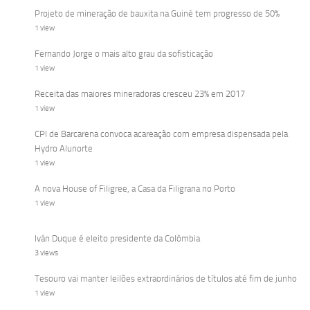
Projeto de mineração de bauxita na Guiné tem progresso de 50%
1 view
Fernando Jorge o mais alto grau da sofisticação
1 view
Receita das maiores mineradoras cresceu 23% em 2017
1 view
CPI de Barcarena convoca acareação com empresa dispensada pela
Hydro Alunorte
1 view
A nova House of Filigree, a Casa da Filigrana no Porto
1 view
Iván Duque é eleito presidente da Colômbia
3 views
Tesouro vai manter leilões extraordinários de títulos até fim de junho
1 view