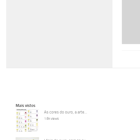
Mais vistos
As cores do ouro, a arte...
1.6k views