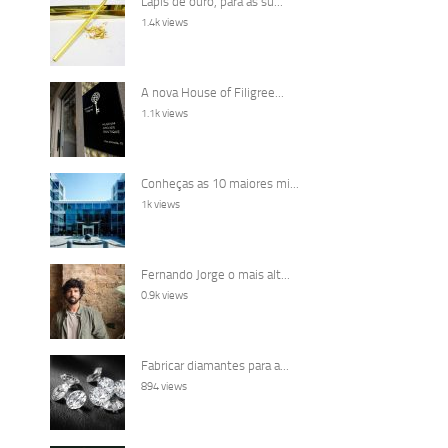
Lápis de ouro, para as su...
1.4k views
A nova House of Filigree...
1.1k views
Conheças as 10 maiores mi...
1k views
Fernando Jorge o mais alt...
0.9k views
Fabricar diamantes para a...
894 views