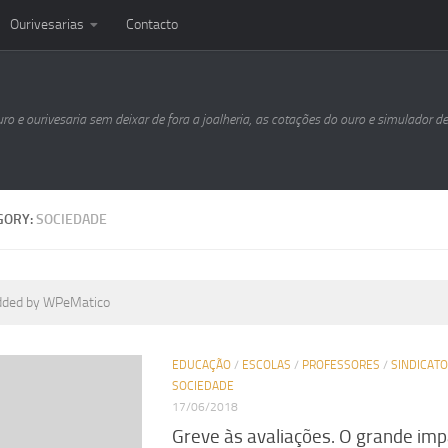
Ourivesarias
Contacto
uro e ourivesaria sem deixar de fora a joalheria, as cotações do ouro e simulador d
GORY:
SOCIEDADE
dded by WPeMatico
EDUCAÇÃO
/
ESCOLAS
/
PROFESSORES
/
SINDICAT
SOCIEDADE
17/06/2018
Greve às avaliações. O grande im