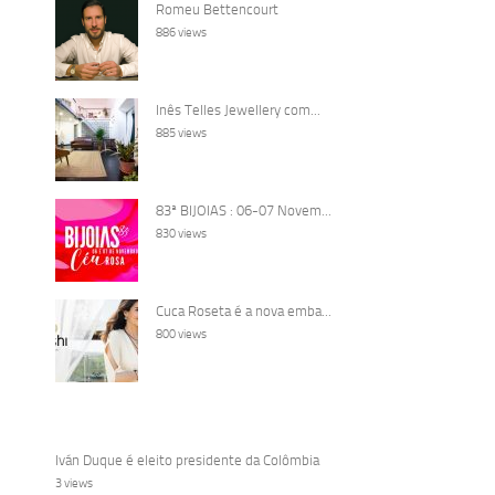
Romeu Bettencourt
886 views
Inês Telles Jewellery com...
885 views
83ª BIJOIAS : 06-07 Novem...
830 views
Cuca Roseta é a nova emba...
800 views
Iván Duque é eleito presidente da Colômbia
3 views