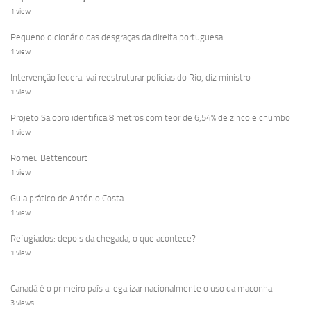
1 view
Pequeno dicionário das desgraças da direita portuguesa
1 view
Intervenção federal vai reestruturar polícias do Rio, diz ministro
1 view
Projeto Salobro identifica 8 metros com teor de 6,54% de zinco e chumbo
1 view
Romeu Bettencourt
1 view
Guia prático de António Costa
1 view
Refugiados: depois da chegada, o que acontece?
1 view
Canadá é o primeiro país a legalizar nacionalmente o uso da maconha
3 views