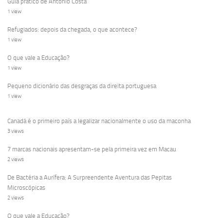
Guia prático de António Costa
1 view
Refugiados: depois da chegada, o que acontece?
1 view
O que vale a Educação?
1 view
Pequeno dicionário das desgraças da direita portuguesa
1 view
Canadá é o primeiro país a legalizar nacionalmente o uso da maconha
3 views
7 marcas nacionais apresentam-se pela primeira vez em Macau
2 views
De Bactéria a Aurífera: A Surpreendente Aventura das Pepitas
Microscópicas
2 views
O que vale a Educação?