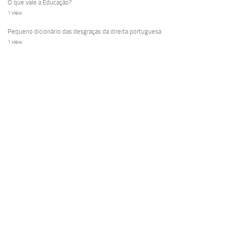
O que vale a Educação?
1 view
Pequeno dicionário das desgraças da direita portuguesa
1 view