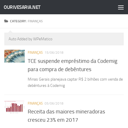
OURIVESARIA.NET
Skip to content
CATEGORY:
FINANÇAS
Auto Added by WPeMatico
FINANÇAS
15/06/2018
TCE suspende empréstimo da Codemig
para compra de debêntures
Minas Gerais planejava captar R$ 2 bilhões com venda de
debêntures à Codemig
FINANÇAS
05/06/2018
Receita das maiores mineradoras
cresceu 23% em 2017