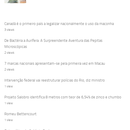
Canadá é o primeiro país a legalizar nacionalmente o uso da maconha
3 views
De Bactéria a Aurífera: A Surpreendente Aventura das Pepitas
Microscópicas
2 views
7 marcas nacionais apresentam-se pela primeira vez em Macau
2 views
Intervenção federal vai reestruturar polícias do Rio, diz ministro
1 view
Projeto Salobro identifica 8 metros com teor de 6,54% de zinco e chumbo
1 view
Romeu Bettencourt
1 view