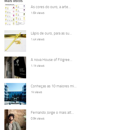
Mais vistos
As cores do ouro, a arte...
1.6k views
Lápis de ouro, para as su...
1.4k views
A nova House of Filigree...
1.1k views
Conheças as 10 maiores mi...
1k views
Fernando Jorge o mais alt...
0.9k views