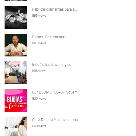
Fabricar diamantes para a...
895 views
Romeu Bettencourt
887 views
Inês Telles Jewellery com...
886 views
83ª BIJOIAS : 06-07 Novem...
830 views
Cuca Roseta é a nova emba...
800 views