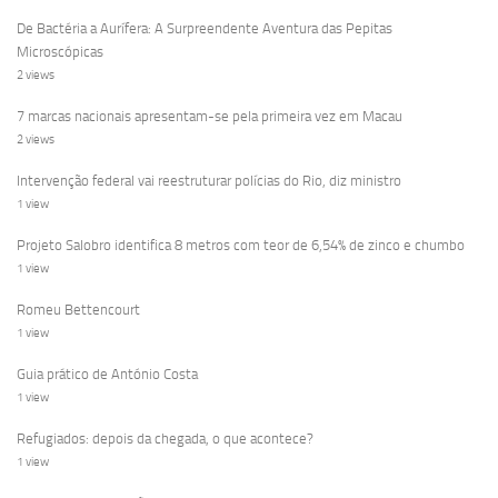
De Bactéria a Aurífera: A Surpreendente Aventura das Pepitas
Microscópicas
2 views
7 marcas nacionais apresentam-se pela primeira vez em Macau
2 views
Intervenção federal vai reestruturar polícias do Rio, diz ministro
1 view
Projeto Salobro identifica 8 metros com teor de 6,54% de zinco e chumbo
1 view
Romeu Bettencourt
1 view
Guia prático de António Costa
1 view
Refugiados: depois da chegada, o que acontece?
1 view