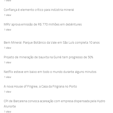
1 view
Confiança é elemento crítico para indústria mineral
1 view
MRV aprova emissão de R$ 770 milhões em debêntures
1 view
Bem Mineral: Parque Botânico da Vale em São Luís completa 10 anos
1 view
Projeto de mineração de bauxita na Guiné tem progresso de 50%
1 view
Netflix esteve em baixo em todo o mundo durante alguns minutos
1 view
A nova House of Filigree, a Casa da Filigrana no Porto
1 view
CPI de Barcarena convoca acareação com empresa dispensada pela Hydro
Alunorte
1 view