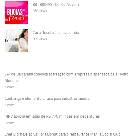
83ª BIJOIAS : 06-07 Novem...
830 views
Cuca Roseta é a nova emba...
800 views
CPI de Barcarena convoca acareação com empresa dispensada pela Hydro
Alunorte
1 view
Confiança é elemento crítico para indústria mineral
1 view
MRV aprova emissão de R$ 770 milhões em debêntures
1 view
Chef Björn Delacruz , cria Donut para o restaurante Manila Social Club