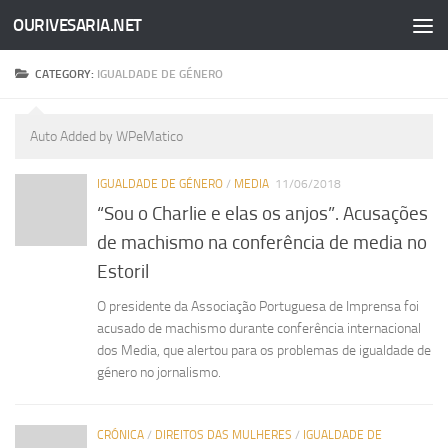
OURIVESARIA.NET
Skip to content
CATEGORY:
IGUALDADE DE GÉNERO
Auto Added by WPeMatico
IGUALDADE DE GÉNERO
/
MEDIA
11/06/2018
“Sou o Charlie e elas os anjos”. Acusações
de machismo na conferência de media no
Estoril
O presidente da Associação Portuguesa de Imprensa foi
acusado de machismo durante conferência internacional
dos Media, que alertou para os problemas de igualdade de
género no jornalismo.
CRÓNICA
/
DIREITOS DAS MULHERES
/
IGUALDADE DE