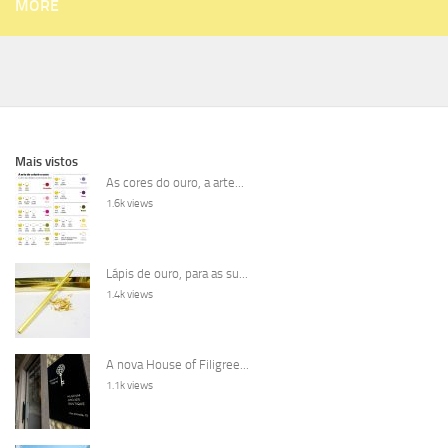
MORE
Mais vistos
As cores do ouro, a arte...
1.6k views
Lápis de ouro, para as su...
1.4k views
A nova House of Filigree...
1.1k views