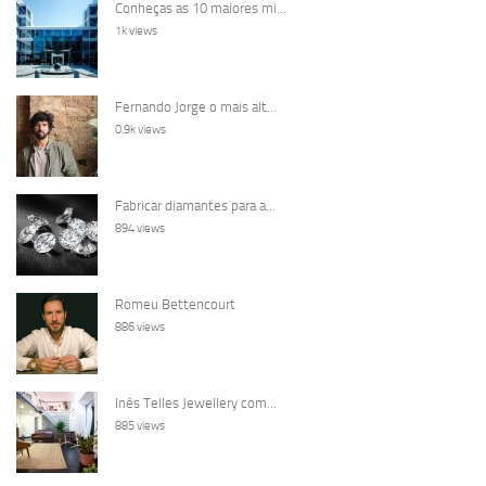
Conheças as 10 maiores mi...
1k views
Fernando Jorge o mais alt...
0.9k views
Fabricar diamantes para a...
894 views
Romeu Bettencourt
886 views
Inês Telles Jewellery com...
885 views