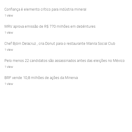
Confiança é elemento crítico para indústria mineral
1 view
MRV aprova emissão de R$ 770 milhões em debêntures
1 view
Chef Björn Delacruz , cria Donut para o restaurante Manila Social Club
1 view
Pelo menos 22 candidatos são assassinados antes das eleições no México
1 view
BRF vende 10,8 milhões de ações da Minerva
1 view