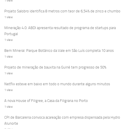
1 view
Projeto Salobro identifica 8 metros com teor de 6,54% de zinco e chumbo
1 view
Mineração 4.0: ABDI apresenta resultado de programa de startups para
Portugal
1 view
Bem Mineral: Parque Botânico da Vale em São Luís completa 10 anos
1 view
Projeto de mineração de bauxita na Guiné tem progresso de 50%
1 view
Netflix esteve em baixo em todo o mundo durante alguns minutos
1 view
A nova House of Filigree, a Casa da Filigrana no Porto
1 view
CPI de Barcarena convoca acareação com empresa dispensada pela Hydro
Alunorte