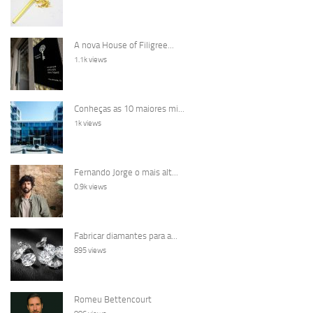
A nova House of Filigree...
1.1k views
Conheças as 10 maiores mi...
1k views
Fernando Jorge o mais alt...
0.9k views
Fabricar diamantes para a...
895 views
Romeu Bettencourt