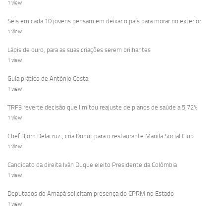
1 view
Seis em cada 10 jovens pensam em deixar o país para morar no exterior
1 view
Lápis de ouro, para as suas criações serem brilhantes
1 view
Guia prático de António Costa
1 view
TRF3 reverte decisão que limitou reajuste de planos de saúde a 5,72%
1 view
Chef Björn Delacruz , cria Donut para o restaurante Manila Social Club
1 view
Candidato da direita Iván Duque eleito Presidente da Colômbia
1 view
Deputados do Amapá solicitam presença do CPRM no Estado
1 view