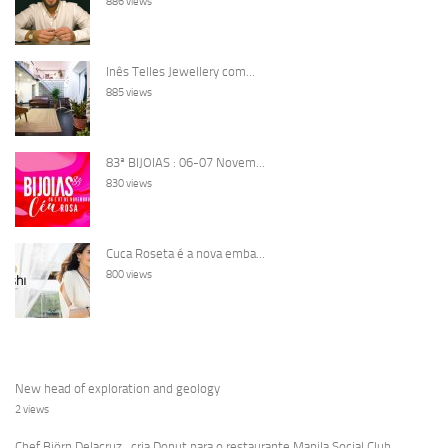
886 views
Inês Telles Jewellery com...
885 views
83ª BIJOIAS : 06-07 Novem...
830 views
Cuca Roseta é a nova emba...
800 views
New head of exploration and geology
2 views
Chef Björn Delacruz , cria Donut para o restaurante Manila Social Club