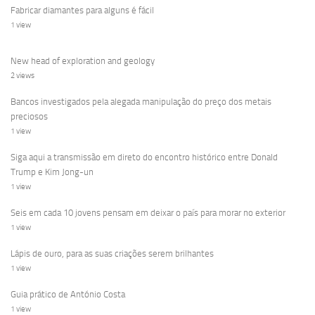
Fabricar diamantes para alguns é fácil
1 view
New head of exploration and geology
2 views
Bancos investigados pela alegada manipulação do preço dos metais
preciosos
1 view
Siga aqui a transmissão em direto do encontro histórico entre Donald
Trump e Kim Jong-un
1 view
Seis em cada 10 jovens pensam em deixar o país para morar no exterior
1 view
Lápis de ouro, para as suas criações serem brilhantes
1 view
Guia prático de António Costa
1 view