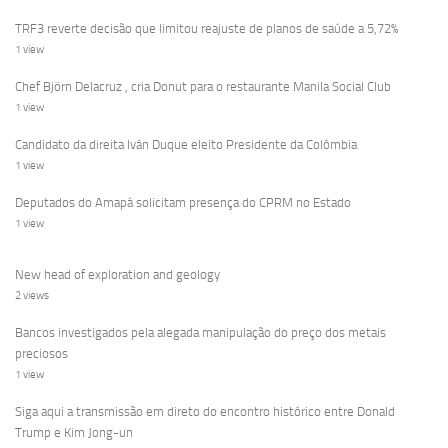
TRF3 reverte decisão que limitou reajuste de planos de saúde a 5,72%
1 view
Chef Björn Delacruz , cria Donut para o restaurante Manila Social Club
1 view
Candidato da direita Iván Duque eleito Presidente da Colômbia
1 view
Deputados do Amapá solicitam presença do CPRM no Estado
1 view
New head of exploration and geology
2 views
Bancos investigados pela alegada manipulação do preço dos metais
preciosos
1 view
Siga aqui a transmissão em direto do encontro histórico entre Donald
Trump e Kim Jong-un