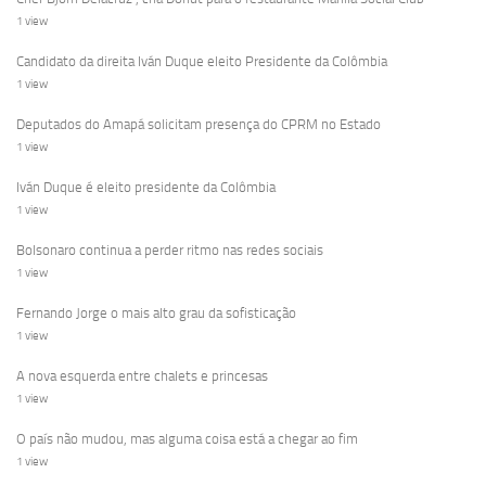
1 view
Candidato da direita Iván Duque eleito Presidente da Colômbia
1 view
Deputados do Amapá solicitam presença do CPRM no Estado
1 view
Iván Duque é eleito presidente da Colômbia
1 view
Bolsonaro continua a perder ritmo nas redes sociais
1 view
Fernando Jorge o mais alto grau da sofisticação
1 view
A nova esquerda entre chalets e princesas
1 view
O país não mudou, mas alguma coisa está a chegar ao fim
1 view