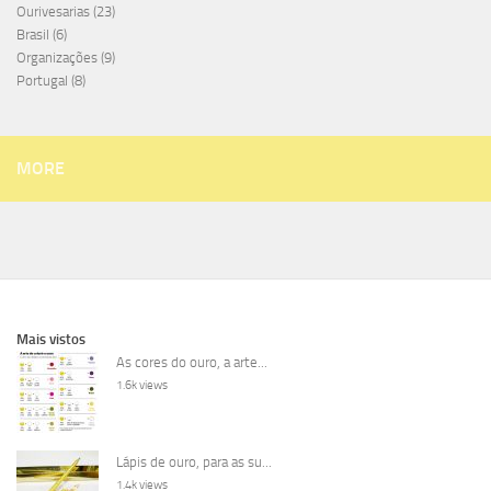
Ourivesarias
(23)
Brasil
(6)
Organizações
(9)
Portugal
(8)
MORE
Mais vistos
As cores do ouro, a arte...
1.6k views
Lápis de ouro, para as su...
1.4k views