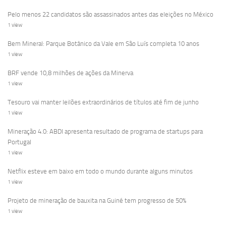
Pelo menos 22 candidatos são assassinados antes das eleições no México
1 view
Bem Mineral: Parque Botânico da Vale em São Luís completa 10 anos
1 view
BRF vende 10,8 milhões de ações da Minerva
1 view
Tesouro vai manter leilões extraordinários de títulos até fim de junho
1 view
Mineração 4.0: ABDI apresenta resultado de programa de startups para
Portugal
1 view
Netflix esteve em baixo em todo o mundo durante alguns minutos
1 view
Projeto de mineração de bauxita na Guiné tem progresso de 50%
1 view