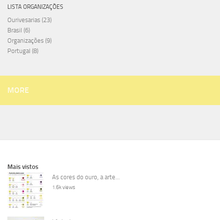
LISTA ORGANIZAÇÕES
Ourivesarias
(23)
Brasil
(6)
Organizações
(9)
Portugal
(8)
MORE
Mais vistos
As cores do ouro, a arte...
1.6k views