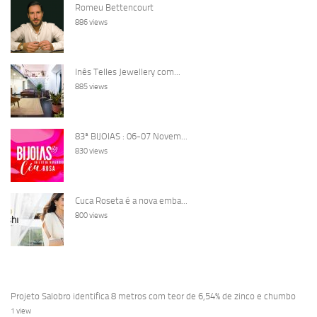
Romeu Bettencourt
886 views
Inês Telles Jewellery com...
885 views
83ª BIJOIAS : 06-07 Novem...
830 views
Cuca Roseta é a nova emba...
800 views
Projeto Salobro identifica 8 metros com teor de 6,54% de zinco e chumbo
1 view