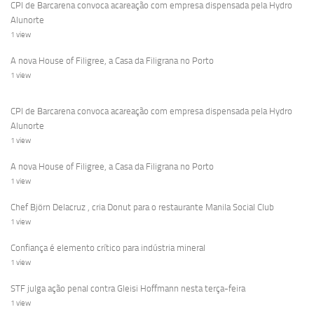
CPI de Barcarena convoca acareação com empresa dispensada pela Hydro
Alunorte
1 view
A nova House of Filigree, a Casa da Filigrana no Porto
1 view
CPI de Barcarena convoca acareação com empresa dispensada pela Hydro
Alunorte
1 view
A nova House of Filigree, a Casa da Filigrana no Porto
1 view
Chef Björn Delacruz , cria Donut para o restaurante Manila Social Club
1 view
Confiança é elemento crítico para indústria mineral
1 view
STF julga ação penal contra Gleisi Hoffmann nesta terça-feira
1 view