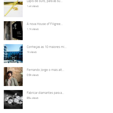
Lápis de ouro, para as su...
1.4k views
A nova House of Filigree...
1.1k views
Conheças as 10 maiores mi...
1k views
Fernando Jorge o mais alt...
0.9k views
Fabricar diamantes para a...
894 views