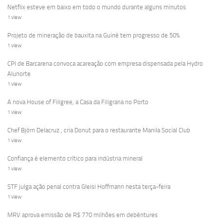
Netflix esteve em baixo em todo o mundo durante alguns minutos
1 view
Projeto de mineração de bauxita na Guiné tem progresso de 50%
1 view
CPI de Barcarena convoca acareação com empresa dispensada pela Hydro
Alunorte
1 view
A nova House of Filigree, a Casa da Filigrana no Porto
1 view
Chef Björn Delacruz , cria Donut para o restaurante Manila Social Club
1 view
Confiança é elemento crítico para indústria mineral
1 view
STF julga ação penal contra Gleisi Hoffmann nesta terça-feira
1 view
MRV aprova emissão de R$ 770 milhões em debêntures