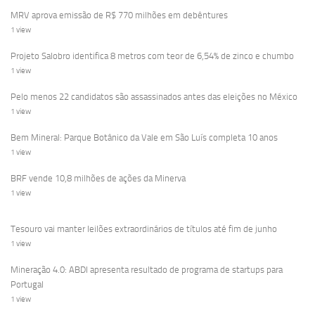
MRV aprova emissão de R$ 770 milhões em debêntures
1 view
Projeto Salobro identifica 8 metros com teor de 6,54% de zinco e chumbo
1 view
Pelo menos 22 candidatos são assassinados antes das eleições no México
1 view
Bem Mineral: Parque Botânico da Vale em São Luís completa 10 anos
1 view
BRF vende 10,8 milhões de ações da Minerva
1 view
Tesouro vai manter leilões extraordinários de títulos até fim de junho
1 view
Mineração 4.0: ABDI apresenta resultado de programa de startups para
Portugal
1 view