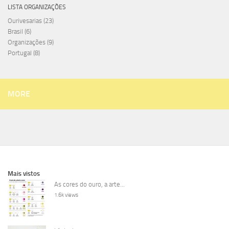
LISTA ORGANIZAÇÕES
Ourivesarias
(23)
Brasil
(6)
Organizações
(9)
Portugal
(8)
MORE
Mais vistos
As cores do ouro, a arte...
1.6k views