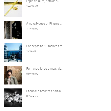
Lápis de ouro, para as su...
1.4k views
A nova House of Filigree...
1.1k views
Conheças as 10 maiores mi...
1k views
Fernando Jorge o mais alt...
0.9k views
Fabricar diamantes para a...
895 views