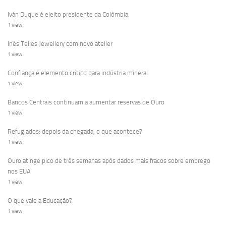
Iván Duque é eleito presidente da Colômbia
1 view
Inês Telles Jewellery com novo atelier
1 view
Confiança é elemento crítico para indústria mineral
1 view
Bancos Centrais continuam a aumentar reservas de Ouro
1 view
Refugiados: depois da chegada, o que acontece?
1 view
Ouro atinge pico de três semanas após dados mais fracos sobre emprego
nos EUA
1 view
O que vale a Educação?
1 view