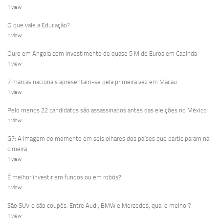
1 view
O que vale a Educação?
1 view
Ouro em Angola com investimento de quase 5 M de Euros em Cabinda
1 view
7 marcas nacionais apresentam-se pela primeira vez em Macau
1 view
Pelo menos 22 candidatos são assassinados antes das eleições no México
1 view
G7: A imagem do momento em seis olhares dos países que participaram na
cimeira
1 view
É melhor investir em fundos ou em robôs?
1 view
São SUV e são coupés. Entre Audi, BMW e Mercedes, qual o melhor?
1 view