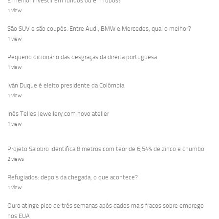
É melhor investir em fundos ou em robôs?
1 view
São SUV e são coupés. Entre Audi, BMW e Mercedes, qual o melhor?
1 view
Pequeno dicionário das desgraças da direita portuguesa
1 view
Iván Duque é eleito presidente da Colômbia
1 view
Inês Telles Jewellery com novo atelier
1 view
Projeto Salobro identifica 8 metros com teor de 6,54% de zinco e chumbo
2 views
Refugiados: depois da chegada, o que acontece?
1 view
Ouro atinge pico de três semanas após dados mais fracos sobre emprego
nos EUA