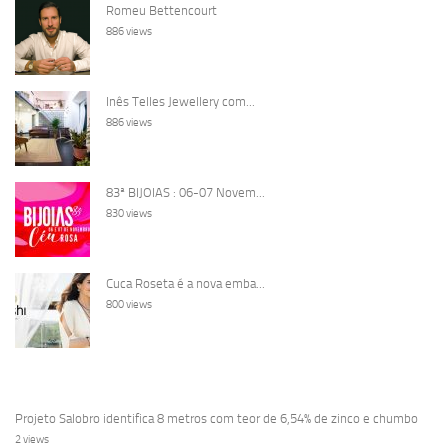
Romeu Bettencourt
886 views
Inês Telles Jewellery com...
886 views
83ª BIJOIAS : 06-07 Novem...
830 views
Cuca Roseta é a nova emba...
800 views
Projeto Salobro identifica 8 metros com teor de 6,54% de zinco e chumbo
2 views