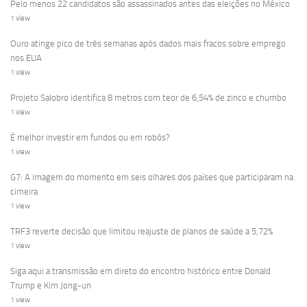
Pelo menos 22 candidatos são assassinados antes das eleições no México
1 view
Ouro atinge pico de três semanas após dados mais fracos sobre emprego
nos EUA
1 view
Projeto Salobro identifica 8 metros com teor de 6,54% de zinco e chumbo
1 view
É melhor investir em fundos ou em robôs?
1 view
G7: A imagem do momento em seis olhares dos países que participaram na
cimeira
1 view
TRF3 reverte decisão que limitou reajuste de planos de saúde a 5,72%
1 view
Siga aqui a transmissão em direto do encontro histórico entre Donald
Trump e Kim Jong-un
1 view