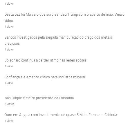
1 view
Desta vez foi Marcelo que surpreendeu Trump com o aperto de mão. Veja o
vídeo
1 view
Bancos investigados pela alegada manipulação do preço dos metais
preciosos
1 view
Bolsonaro continua a perder ritmo nas redes sociais
1 view
Confiança é elemento crítico para indústria mineral
1 view
Iván Duque é eleito presidente da Colômbia
2 views
Ouro em Angola com investimento de quase 5 M de Euros em Cabinda
1 view