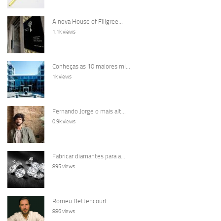
A nova House of Filigree...
1.1k views
Conheças as 10 maiores mi...
1k views
Fernando Jorge o mais alt...
0.9k views
Fabricar diamantes para a...
895 views
Romeu Bettencourt
886 views