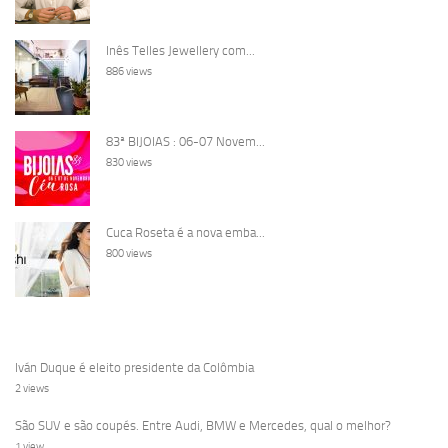
Inês Telles Jewellery com...
886 views
83ª BIJOIAS : 06-07 Novem...
830 views
Cuca Roseta é a nova emba...
800 views
Iván Duque é eleito presidente da Colômbia
2 views
São SUV e são coupés. Entre Audi, BMW e Mercedes, qual o melhor?
1 view