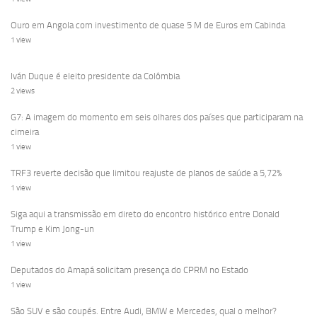
Ouro em Angola com investimento de quase 5 M de Euros em Cabinda
1 view
Iván Duque é eleito presidente da Colômbia
2 views
G7: A imagem do momento em seis olhares dos países que participaram na
cimeira
1 view
TRF3 reverte decisão que limitou reajuste de planos de saúde a 5,72%
1 view
Siga aqui a transmissão em direto do encontro histórico entre Donald
Trump e Kim Jong-un
1 view
Deputados do Amapá solicitam presença do CPRM no Estado
1 view
São SUV e são coupés. Entre Audi, BMW e Mercedes, qual o melhor?