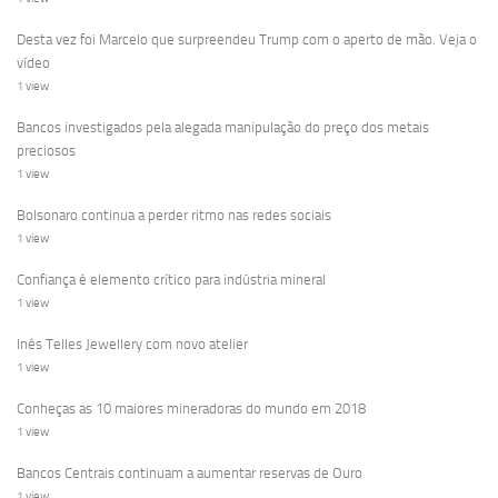
Desta vez foi Marcelo que surpreendeu Trump com o aperto de mão. Veja o
vídeo
1 view
Bancos investigados pela alegada manipulação do preço dos metais
preciosos
1 view
Bolsonaro continua a perder ritmo nas redes sociais
1 view
Confiança é elemento crítico para indústria mineral
1 view
Inês Telles Jewellery com novo atelier
1 view
Conheças as 10 maiores mineradoras do mundo em 2018
1 view
Bancos Centrais continuam a aumentar reservas de Ouro
1 view