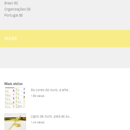
Brasil
(6)
Organizações
(9)
Portugal
(8)
MORE
Mais vistos
As cores do ouro, a arte...
1.6k views
Lápis de ouro, para as su...
1.4k views