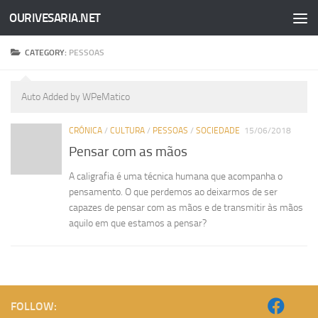
OURIVESARIA.NET
Skip to content
CATEGORY:
PESSOAS
Auto Added by WPeMatico
CRÓNICA
/
CULTURA
/
PESSOAS
/
SOCIEDADE
15/06/2018
Pensar com as mãos
A caligrafia é uma técnica humana que acompanha o
pensamento. O que perdemos ao deixarmos de ser
capazes de pensar com as mãos e de transmitir às mãos
aquilo em que estamos a pensar?
FOLLOW: