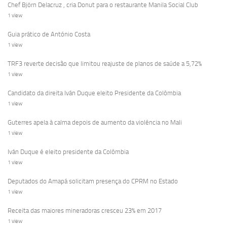
Chef Björn Delacruz , cria Donut para o restaurante Manila Social Club
1 view
Guia prático de António Costa
1 view
TRF3 reverte decisão que limitou reajuste de planos de saúde a 5,72%
1 view
Candidato da direita Iván Duque eleito Presidente da Colômbia
1 view
Guterres apela à calma depois de aumento da violência no Mali
1 view
Iván Duque é eleito presidente da Colômbia
1 view
Deputados do Amapá solicitam presença do CPRM no Estado
1 view
Receita das maiores mineradoras cresceu 23% em 2017
1 view