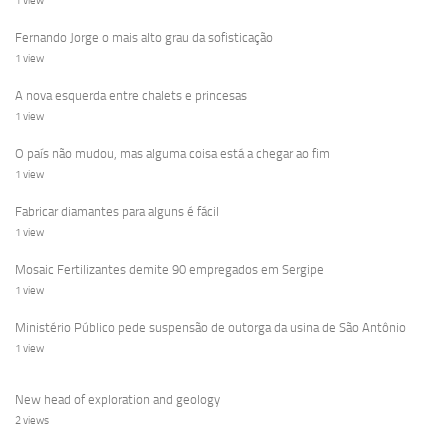
1 view
Fernando Jorge o mais alto grau da sofisticação
1 view
A nova esquerda entre chalets e princesas
1 view
O país não mudou, mas alguma coisa está a chegar ao fim
1 view
Fabricar diamantes para alguns é fácil
1 view
Mosaic Fertilizantes demite 90 empregados em Sergipe
1 view
Ministério Público pede suspensão de outorga da usina de São Antônio
1 view
New head of exploration and geology
2 views