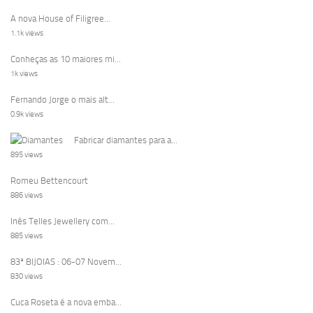
A nova House of Filigree...
1.1k views
Conheças as 10 maiores mi...
1k views
Fernando Jorge o mais alt...
0.9k views
Fabricar diamantes para a...
895 views
Romeu Bettencourt
886 views
Inês Telles Jewellery com...
885 views
83ª BIJOIAS : 06-07 Novem...
830 views
Cuca Roseta é a nova emba...