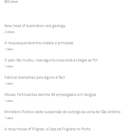
800 views
New head of exploration and geology
2 views
A nova esquerda entre chalets e princesas
1 view
O país não mudou, mas alguma coisa está a chegar ao fim
1 view
Fabricar diamantes para alguns é fácil
1 view
Mosaic Fertilizantes demite 90 empregados em Sergipe
1 view
Ministério Público pede suspensão de outorga da usina de São Antônio
1 view
A nova House of Filigree, a Casa da Filigrana no Porto