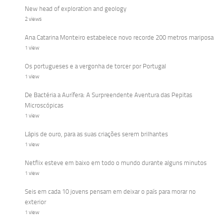
New head of exploration and geology
2 views
Ana Catarina Monteiro estabelece novo recorde 200 metros mariposa
1 view
Os portugueses e a vergonha de torcer por Portugal
1 view
De Bactéria a Aurífera: A Surpreendente Aventura das Pepitas
Microscópicas
1 view
Lápis de ouro, para as suas criações serem brilhantes
1 view
Netflix esteve em baixo em todo o mundo durante alguns minutos
1 view
Seis em cada 10 jovens pensam em deixar o país para morar no
exterior
1 view