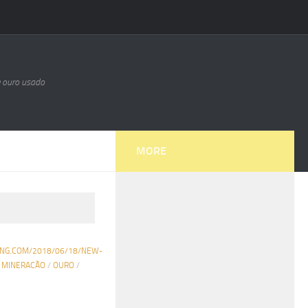
e ouro usado
MORE
ING.COM/2018/06/18/NEW-
S MINERACÃO
/
OURO
/