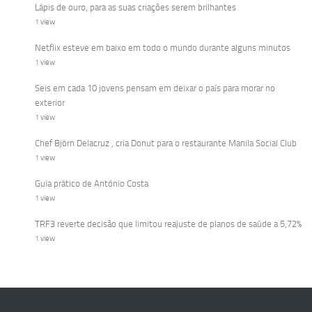
Lápis de ouro, para as suas criações serem brilhantes
1 view
Netflix esteve em baixo em todo o mundo durante alguns minutos
1 view
Seis em cada 10 jovens pensam em deixar o país para morar no
exterior
1 view
Chef Björn Delacruz , cria Donut para o restaurante Manila Social Club
1 view
Guia prático de António Costa
1 view
TRF3 reverte decisão que limitou reajuste de planos de saúde a 5,72%
1 view