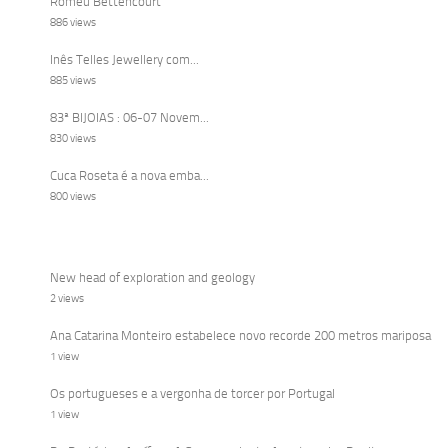
Romeu Bettencourt
886 views
Inês Telles Jewellery com...
885 views
83ª BIJOIAS : 06-07 Novem...
830 views
Cuca Roseta é a nova emba...
800 views
New head of exploration and geology
2 views
Ana Catarina Monteiro estabelece novo recorde 200 metros mariposa
1 view
Os portugueses e a vergonha de torcer por Portugal
1 view