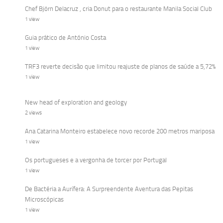
Chef Björn Delacruz , cria Donut para o restaurante Manila Social Club
1 view
Guia prático de António Costa
1 view
TRF3 reverte decisão que limitou reajuste de planos de saúde a 5,72%
1 view
New head of exploration and geology
2 views
Ana Catarina Monteiro estabelece novo recorde 200 metros mariposa
1 view
Os portugueses e a vergonha de torcer por Portugal
1 view
De Bactéria a Aurífera: A Surpreendente Aventura das Pepitas
Microscópicas
1 view