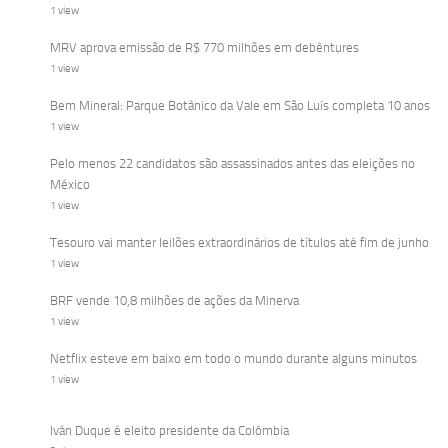
1 view
MRV aprova emissão de R$ 770 milhões em debêntures
1 view
Bem Mineral: Parque Botânico da Vale em São Luís completa 10 anos
1 view
Pelo menos 22 candidatos são assassinados antes das eleições no
México
1 view
Tesouro vai manter leilões extraordinários de títulos até fim de junho
1 view
BRF vende 10,8 milhões de ações da Minerva
1 view
Netflix esteve em baixo em todo o mundo durante alguns minutos
1 view
Iván Duque é eleito presidente da Colômbia