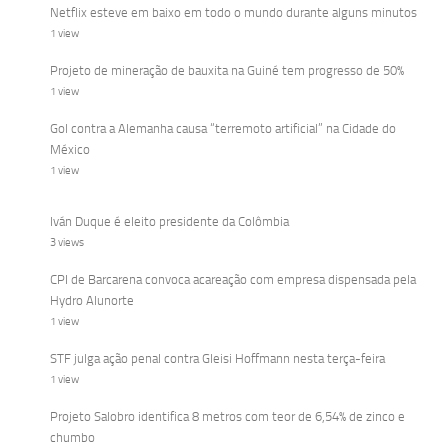
Netflix esteve em baixo em todo o mundo durante alguns minutos
1 view
Projeto de mineração de bauxita na Guiné tem progresso de 50%
1 view
Gol contra a Alemanha causa “terremoto artificial” na Cidade do
México
1 view
Iván Duque é eleito presidente da Colômbia
3 views
CPI de Barcarena convoca acareação com empresa dispensada pela
Hydro Alunorte
1 view
STF julga ação penal contra Gleisi Hoffmann nesta terça-feira
1 view
Projeto Salobro identifica 8 metros com teor de 6,54% de zinco e
chumbo