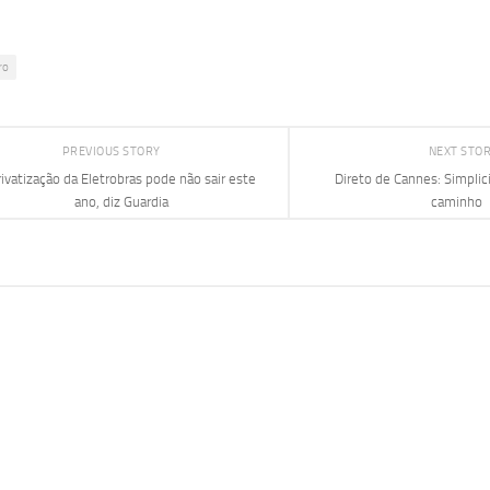
ro
PREVIOUS STORY
NEXT STO
ivatização da Eletrobras pode não sair este
Direto de Cannes: Simpli
ano, diz Guardia
caminho