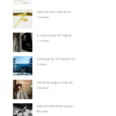
Lápis de ouro, para as su...
1.4k views
A nova House of Filigree...
1.1k views
Conheças as 10 maiores mi...
1k views
Fernando Jorge o mais alt...
0.9k views
Fabricar diamantes para a...
894 views