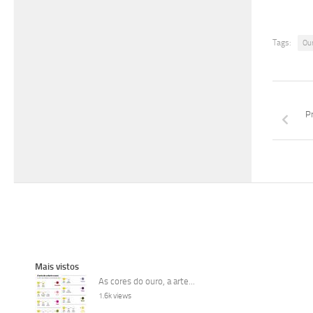
Tags:
Ou
Pr
Mais vistos
As cores do ouro, a arte...
1.6k views