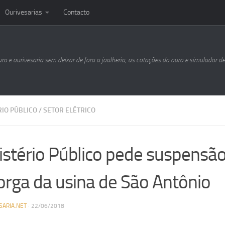
Ourivesarias
Contacto
uro e ourivesaria sem deixar de fora a joalheria, as cotações do ouro e simulador d
RIO PÚBLICO
/
SETOR ELÉTRICO
istério Público pede suspensã
orga da usina de São Antônio
SARIA.NET
·
22/06/2018