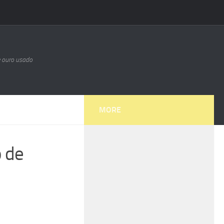
e ouro usado
MORE
o de