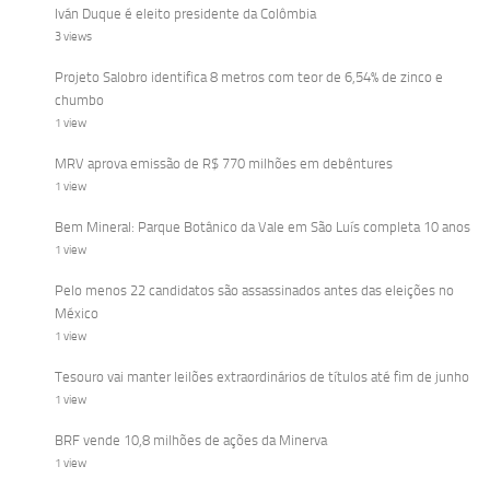
Iván Duque é eleito presidente da Colômbia
3 views
Projeto Salobro identifica 8 metros com teor de 6,54% de zinco e
chumbo
1 view
MRV aprova emissão de R$ 770 milhões em debêntures
1 view
Bem Mineral: Parque Botânico da Vale em São Luís completa 10 anos
1 view
Pelo menos 22 candidatos são assassinados antes das eleições no
México
1 view
Tesouro vai manter leilões extraordinários de títulos até fim de junho
1 view
BRF vende 10,8 milhões de ações da Minerva
1 view