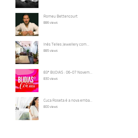
Romeu Bettencourt
886 views
Inês Telles Jewellery com...
885 views
83ª BIJOIAS : 06-07 Novem...
830 views
Cuca Roseta é a nova emba...
800 views