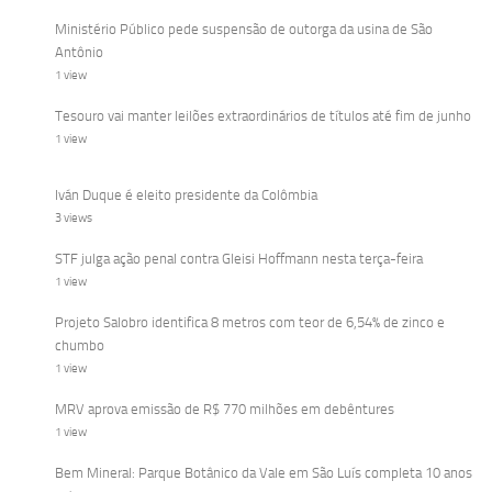
Ministério Público pede suspensão de outorga da usina de São
Antônio
1 view
Tesouro vai manter leilões extraordinários de títulos até fim de junho
1 view
Iván Duque é eleito presidente da Colômbia
3 views
STF julga ação penal contra Gleisi Hoffmann nesta terça-feira
1 view
Projeto Salobro identifica 8 metros com teor de 6,54% de zinco e
chumbo
1 view
MRV aprova emissão de R$ 770 milhões em debêntures
1 view
Bem Mineral: Parque Botânico da Vale em São Luís completa 10 anos