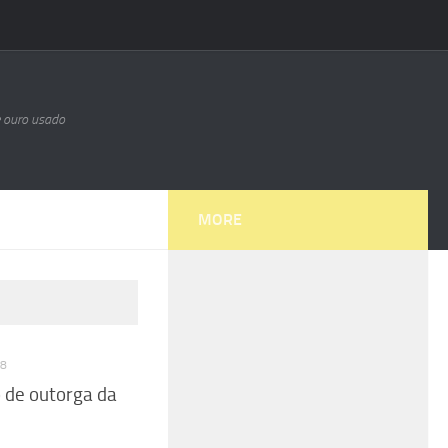
e ouro usado
MORE
18
 de outorga da