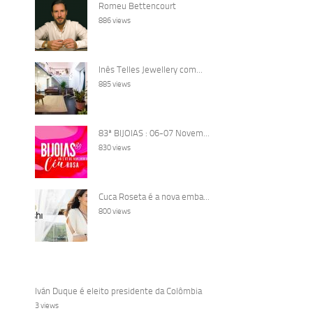
Romeu Bettencourt
886 views
Inês Telles Jewellery com...
885 views
83ª BIJOIAS : 06-07 Novem...
830 views
Cuca Roseta é a nova emba...
800 views
Iván Duque é eleito presidente da Colômbia
3 views