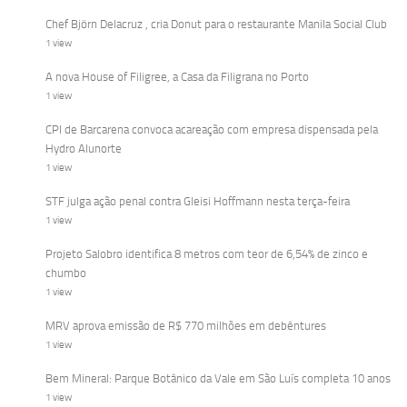
Chef Björn Delacruz , cria Donut para o restaurante Manila Social Club
1 view
A nova House of Filigree, a Casa da Filigrana no Porto
1 view
CPI de Barcarena convoca acareação com empresa dispensada pela
Hydro Alunorte
1 view
STF julga ação penal contra Gleisi Hoffmann nesta terça-feira
1 view
Projeto Salobro identifica 8 metros com teor de 6,54% de zinco e
chumbo
1 view
MRV aprova emissão de R$ 770 milhões em debêntures
1 view
Bem Mineral: Parque Botânico da Vale em São Luís completa 10 anos
1 view