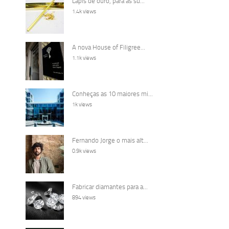
Lápis de ouro, para as su...
1.4k views
A nova House of Filigree...
1.1k views
Conheças as 10 maiores mi...
1k views
Fernando Jorge o mais alt...
0.9k views
Fabricar diamantes para a...
894 views