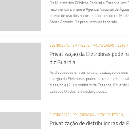
Os Ministérios Públicos Federal e Estadual em
recomendaram que a Agência Nacional de Água
direito de uso dos recursos hídricos do rio Madei
Santo Antônio. Os procuradores federais...
ELETROBRAS
/
EMPRESAS
/
PRIVATIZAÇÃO
/
SETOR 
Privatização da Eletrobras pode nã
diz Guardia
As discussões em torno da privatização de seis 
energia da Eletrobras podem atrasar a desestat
disse hoje (21) o ministro da Fazenda, Eduardo
Estados Unidos, ele declarou que...
ELETROBRAS
/
PRIVATIZAÇÃO
/
SETOR ELÉTRICO
15
Privatização de distribuidoras da 