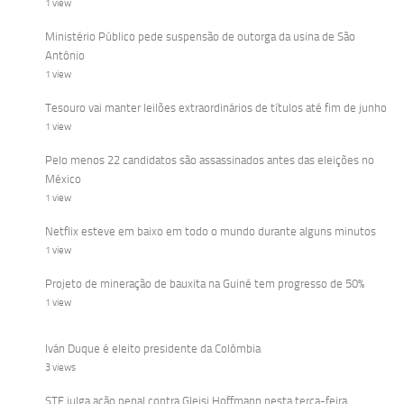
1 view
Ministério Público pede suspensão de outorga da usina de São
Antônio
1 view
Tesouro vai manter leilões extraordinários de títulos até fim de junho
1 view
Pelo menos 22 candidatos são assassinados antes das eleições no
México
1 view
Netflix esteve em baixo em todo o mundo durante alguns minutos
1 view
Projeto de mineração de bauxita na Guiné tem progresso de 50%
1 view
Iván Duque é eleito presidente da Colômbia
3 views
STF julga ação penal contra Gleisi Hoffmann nesta terça-feira