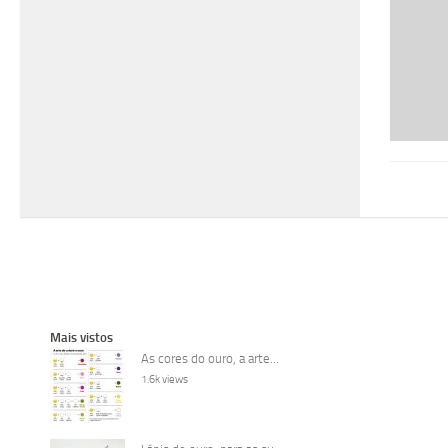
Mais vistos
As cores do ouro, a arte...
1.6k views