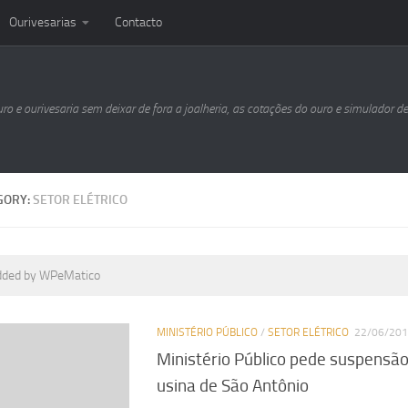
Ourivesarias
Contacto
uro e ourivesaria sem deixar de fora a joalheria, as cotações do ouro e simulador d
GORY:
SETOR ELÉTRICO
dded by WPeMatico
MINISTÉRIO PÚBLICO
/
SETOR ELÉTRICO
22/06/20
Ministério Público pede suspensão
usina de São Antônio