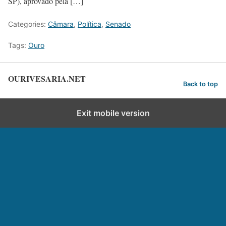
SP), aprovado pela […]
Categories:
Câmara
,
Política
,
Senado
Tags:
Ouro
OURIVESARIA.NET
Back to top
Exit mobile version