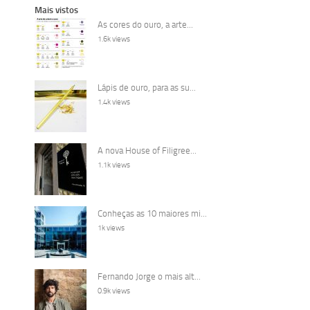
Mais vistos
As cores do ouro, a arte...
1.6k views
Lápis de ouro, para as su...
1.4k views
A nova House of Filigree...
1.1k views
Conheças as 10 maiores mi...
1k views
Fernando Jorge o mais alt...
0.9k views