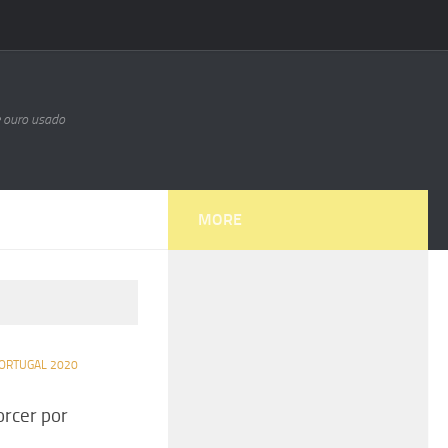
e ouro usado
MORE
ORTUGAL 2020
orcer por