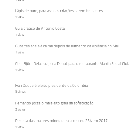
Lápis de ouro, para as suas criações serem brilhantes
1 view
Guia prático de António Costa
1 view
Guterres apela à calma depois de aumento da violência no Mali
1 view
Chef Björn Delacruz , cria Donut para o restaurante Manila Social Club
1 view
Iván Duque é eleito presidente da Colômbia
3 views
Fernando Jorge o mais alto grau da sofisticação
2 views
Receita das maiores mineradoras cresceu 23% em 2017
1 view