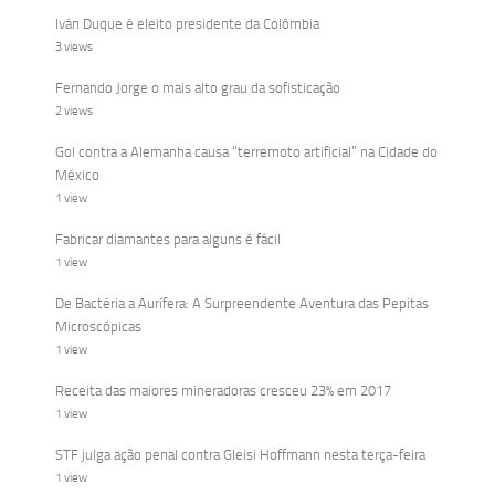
Iván Duque é eleito presidente da Colômbia
3 views
Fernando Jorge o mais alto grau da sofisticação
2 views
Gol contra a Alemanha causa “terremoto artificial” na Cidade do
México
1 view
Fabricar diamantes para alguns é fácil
1 view
De Bactéria a Aurífera: A Surpreendente Aventura das Pepitas
Microscópicas
1 view
Receita das maiores mineradoras cresceu 23% em 2017
1 view
STF julga ação penal contra Gleisi Hoffmann nesta terça-feira
1 view