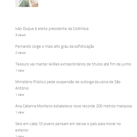
Iván Duque é eleito presidente da Colômbia
3 views
Fernando Jorge o mais alto grau da sofisticação
2 views
Tesouro vai manter leilões extraordinários de títulos até fim de junho
1 view
Ministério Público pede suspensão de outorga da usina de São
Antônio
1 view
Ana Catarina Monteiro estabelece novo recorde 200 metros mariposa
1 view
Seis em cada 10 jovens pensam em deixar o país para morar no
exterior
1 view