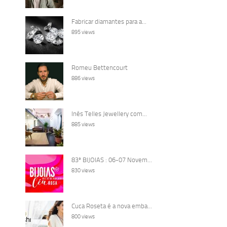
Fabricar diamantes para a...
895 views
Romeu Bettencourt
886 views
Inês Telles Jewellery com...
885 views
83ª BIJOIAS : 06-07 Novem...
830 views
Cuca Roseta é a nova emba...
800 views