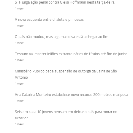
STF julga ação penal contra Gleisi Hoffmann nesta terça-feira
1 view
A nova esquerda entre chalets e princesas
1 view
O país não mudou, mas alguma coisa está a chegar ao fim
1 view
Tesouro vai manter leilões extraordinários de títulos até fim de junho
1 view
Ministério Público pede suspensão de outorga da usina de São
Antônio
1 view
Ana Catarina Monteiro estabelece novo recorde 200 metros mariposa
1 view
Seis em cada 10 jovens pensam em deixar o país para morar no
exterior
1 view