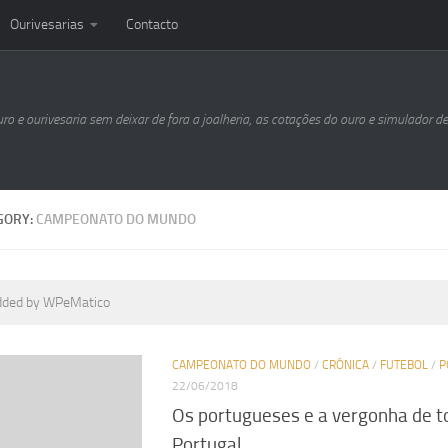
Ourivesarias
Contacto
uro e ourivesaria sem deixar de fora a joalheria, as cotações do ouro e simulador d
GORY:
CAMPEONATO DO MUNDO
dded by WPeMatico
CAMPEONATO DO MUNDO
/
CRÓNICA
/
FUTEBOL
/
P
22/06/2018
Os portugueses e a vergonha de t
Portugal