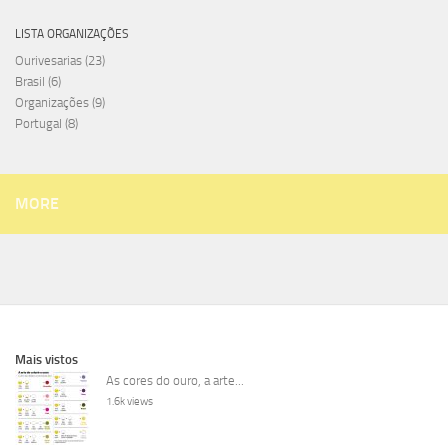
LISTA ORGANIZAÇÕES
Ourivesarias
(23)
Brasil
(6)
Organizações
(9)
Portugal
(8)
MORE
Mais vistos
As cores do ouro, a arte...
1.6k views