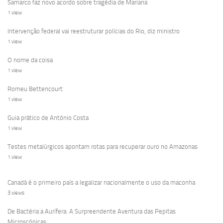
Samarco faz novo acordo sobre tragédia de Mariana
1 view
Intervenção federal vai reestruturar polícias do Rio, diz ministro
1 view
O nome da coisa
1 view
Romeu Bettencourt
1 view
Guia prático de António Costa
1 view
Testes metalúrgicos apontam rotas para recuperar ouro no Amazonas
1 view
Canadá é o primeiro país a legalizar nacionalmente o uso da maconha
3 views
De Bactéria a Aurífera: A Surpreendente Aventura das Pepitas
Microscópicas