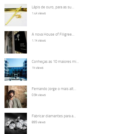
Lápis de ouro, para as su...
1.4k views
A nova House of Filigree...
1.1k views
Conheças as 10 maiores mi...
1k views
Fernando Jorge o mais alt...
0.9k views
Fabricar diamantes para a...
895 views