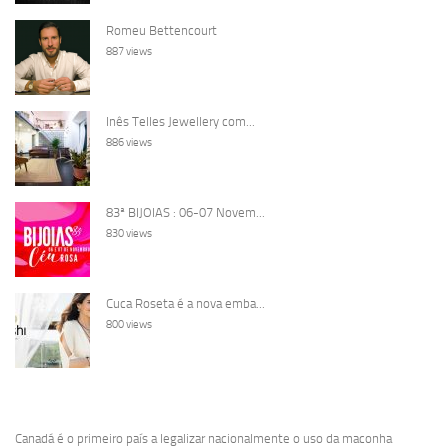
Romeu Bettencourt
887 views
Inês Telles Jewellery com...
886 views
83ª BIJOIAS : 06-07 Novem...
830 views
Cuca Roseta é a nova emba...
800 views
Canadá é o primeiro país a legalizar nacionalmente o uso da maconha