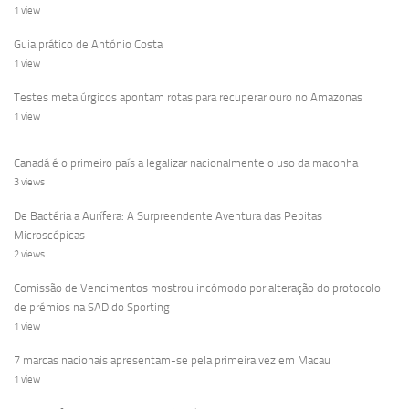
1 view
Guia prático de António Costa
1 view
Testes metalúrgicos apontam rotas para recuperar ouro no Amazonas
1 view
Canadá é o primeiro país a legalizar nacionalmente o uso da maconha
3 views
De Bactéria a Aurífera: A Surpreendente Aventura das Pepitas
Microscópicas
2 views
Comissão de Vencimentos mostrou incómodo por alteração do protocolo
de prémios na SAD do Sporting
1 view
7 marcas nacionais apresentam-se pela primeira vez em Macau
1 view