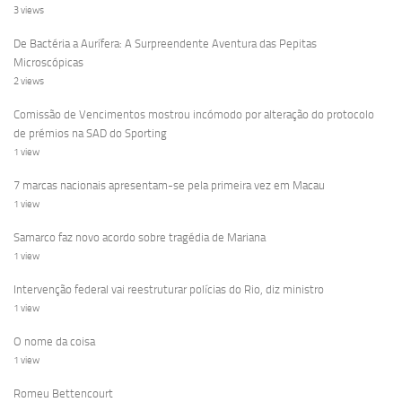
3 views
De Bactéria a Aurífera: A Surpreendente Aventura das Pepitas
Microscópicas
2 views
Comissão de Vencimentos mostrou incómodo por alteração do protocolo
de prémios na SAD do Sporting
1 view
7 marcas nacionais apresentam-se pela primeira vez em Macau
1 view
Samarco faz novo acordo sobre tragédia de Mariana
1 view
Intervenção federal vai reestruturar polícias do Rio, diz ministro
1 view
O nome da coisa
1 view
Romeu Bettencourt