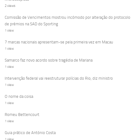
2 views
Comissão de Vencimentos mostrou incómodo por alteração do protocolo
de prémios na SAD do Sporting
1 view
7 marcas nacionais apresentam-se pela primeira vez em Macau
1 view
Samarco faz novo acordo sobre tragédia de Mariana
1 view
Intervenção federal vai reestruturar polícias do Rio, diz ministro
1 view
O nome da coisa
1 view
Romeu Bettencourt
1 view
Guia prático de António Costa
1 view