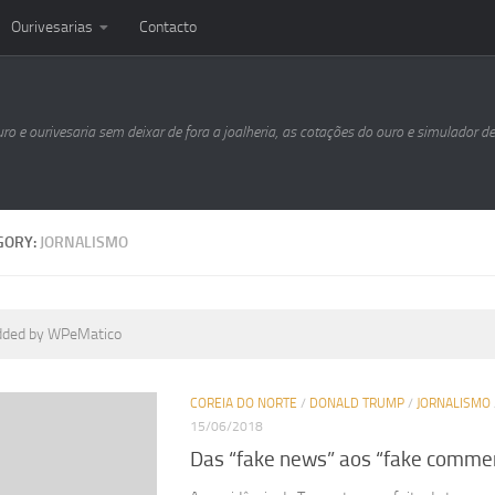
Ourivesarias
Contacto
uro e ourivesaria sem deixar de fora a joalheria, as cotações do ouro e simulador d
GORY:
JORNALISMO
dded by WPeMatico
COREIA DO NORTE
/
DONALD TRUMP
/
JORNALISMO
15/06/2018
Das “fake news” aos “fake comme