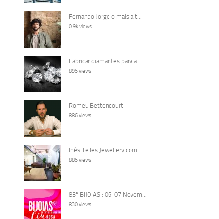
Fernando Jorge o mais alt...
0.9k views
Fabricar diamantes para a...
895 views
Romeu Bettencourt
886 views
Inês Telles Jewellery com...
885 views
83ª BIJOIAS : 06-07 Novem...
830 views