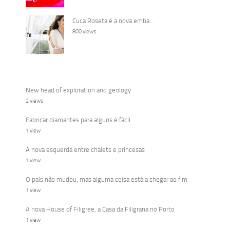
Cuca Roseta é a nova emba...
800 views
New head of exploration and geology
2 views
Fabricar diamantes para alguns é fácil
1 view
A nova esquerda entre chalets e princesas
1 view
O país não mudou, mas alguma coisa está a chegar ao fim
1 view
A nova House of Filigree, a Casa da Filigrana no Porto
1 view