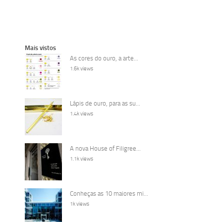
Mais vistos
As cores do ouro, a arte...
1.6k views
Lápis de ouro, para as su...
1.4k views
A nova House of Filigree...
1.1k views
Conheças as 10 maiores mi...
1k views