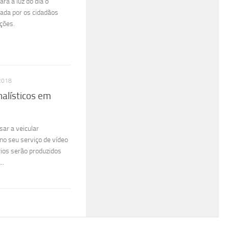
ra a luz do dia o
tada por os cidadãos
ções.
2018
alísticos em
ar a veicular
no seu serviço de vídeo
rios serão produzidos
..