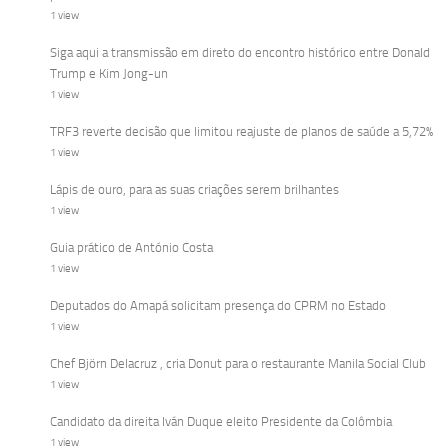
1 view
Siga aqui a transmissão em direto do encontro histórico entre Donald
Trump e Kim Jong-un
1 view
TRF3 reverte decisão que limitou reajuste de planos de saúde a 5,72%
1 view
Lápis de ouro, para as suas criações serem brilhantes
1 view
Guia prático de António Costa
1 view
Deputados do Amapá solicitam presença do CPRM no Estado
1 view
Chef Björn Delacruz , cria Donut para o restaurante Manila Social Club
1 view
Candidato da direita Iván Duque eleito Presidente da Colômbia
1 view