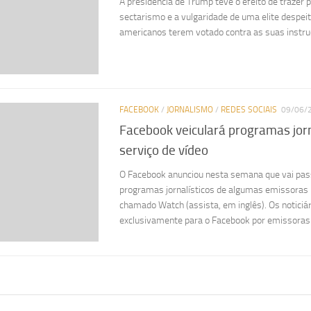
A presidência de Trump teve o efeito de trazer pa
sectarismo e a vulgaridade de uma elite despei
americanos terem votado contra as suas instru
FACEBOOK
/
JORNALISMO
/
REDES SOCIAIS
09/06/
Facebook veiculará programas jorn
serviço de vídeo
O Facebook anunciou nesta semana que vai pass
programas jornalísticos de algumas emissoras 
chamado Watch (assista, em inglês). Os noticiá
exclusivamente para o Facebook por emissoras.