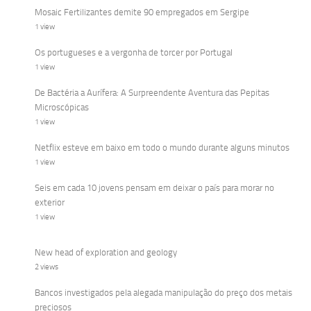
Mosaic Fertilizantes demite 90 empregados em Sergipe
1 view
Os portugueses e a vergonha de torcer por Portugal
1 view
De Bactéria a Aurífera: A Surpreendente Aventura das Pepitas
Microscópicas
1 view
Netflix esteve em baixo em todo o mundo durante alguns minutos
1 view
Seis em cada 10 jovens pensam em deixar o país para morar no
exterior
1 view
New head of exploration and geology
2 views
Bancos investigados pela alegada manipulação do preço dos metais
preciosos