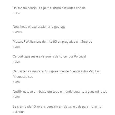
Bolsonaro continua a perder ritmo nas redes sociais
1 view
New head of exploration and geology
2 views
Mosaic Fertilizantes demite 90 empregados em Sergipe
1 view
Os portugueses e a vergonha de torcer por Portugal
1 view
De Bactéria a Aurífera: A Surpreendente Aventura das Pepitas
Microscópicas
1 view
Netflix esteve em baixo em todo o mundo durante alguns minutos
1 view
Seis em cada 10 jovens pensam em deixar o país para morar no
exterior