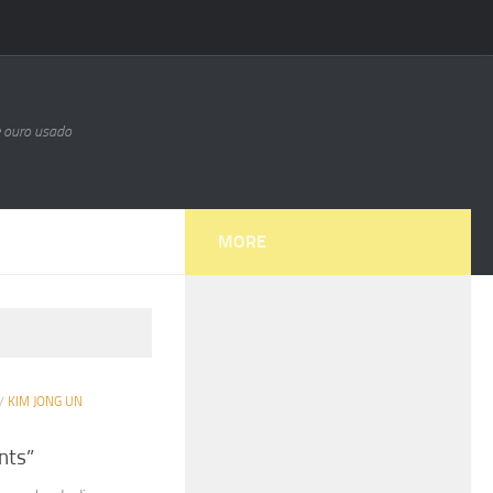
e ouro usado
MORE
/
KIM JONG UN
nts”