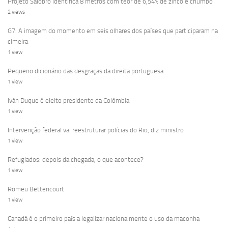
Projeto Salobro identifica 8 metros com teor de 6,54% de zinco e chumbo
2 views
G7: A imagem do momento em seis olhares dos países que participaram na
cimeira
1 view
Pequeno dicionário das desgraças da direita portuguesa
1 view
Iván Duque é eleito presidente da Colômbia
1 view
Intervenção federal vai reestruturar polícias do Rio, diz ministro
1 view
Refugiados: depois da chegada, o que acontece?
1 view
Romeu Bettencourt
1 view
Canadá é o primeiro país a legalizar nacionalmente o uso da maconha