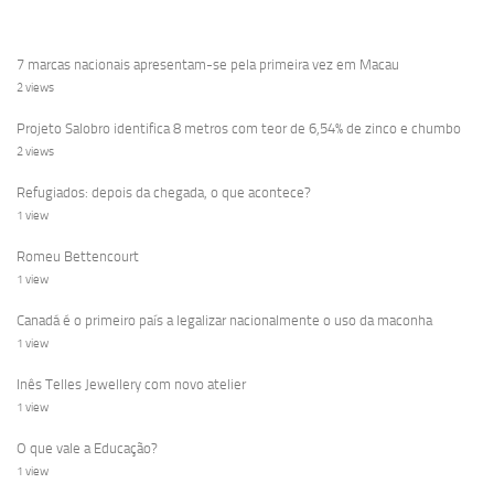
7 marcas nacionais apresentam-se pela primeira vez em Macau
2 views
Projeto Salobro identifica 8 metros com teor de 6,54% de zinco e chumbo
2 views
Refugiados: depois da chegada, o que acontece?
1 view
Romeu Bettencourt
1 view
Canadá é o primeiro país a legalizar nacionalmente o uso da maconha
1 view
Inês Telles Jewellery com novo atelier
1 view
O que vale a Educação?
1 view