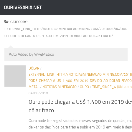
OURIVESARIA.NET
Skip to content
CATEGORY:
EXTERNAL_LINK_HTTP://NOTICIASMINERACAO.MINING.COM/2018/06/04/OUR
O-PODE-CHEGAR-A-US-1-400-EM-2019-DEVIDO-AO-DOLAR-FRACO/
Auto Added by WPeMatico
DÓLAR
/
EXTERNAL_LINK_HTTP://NOTICIASMINERACAO.MINING.COM/201
PODE-CHEGAR-A-US-1-400-EM-2019-DEVIDO-AO-DOLAR-FRACO
METAL
/
NOTÍCIAS MINERACÃO
/
OURO
/
TIME_SINCE_4 JUN 2018
04/06/2018
Ouro pode chegar a US$ 1.400 em 2019 de
dólar fraco
Ouro pode ter registrado dois meses seguidos de quedas, m
deixar os declínios para trás e subir em 2019 em meio à des