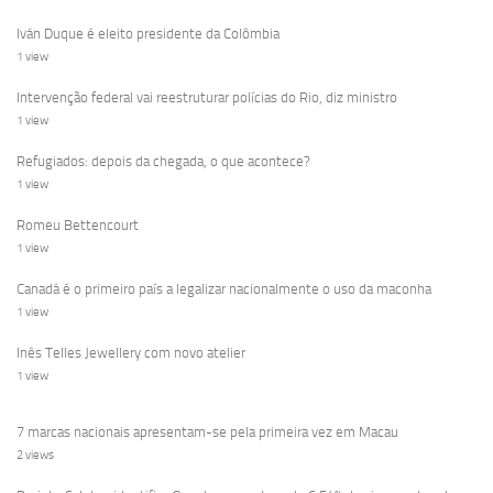
Iván Duque é eleito presidente da Colômbia
1 view
Intervenção federal vai reestruturar polícias do Rio, diz ministro
1 view
Refugiados: depois da chegada, o que acontece?
1 view
Romeu Bettencourt
1 view
Canadá é o primeiro país a legalizar nacionalmente o uso da maconha
1 view
Inês Telles Jewellery com novo atelier
1 view
7 marcas nacionais apresentam-se pela primeira vez em Macau
2 views