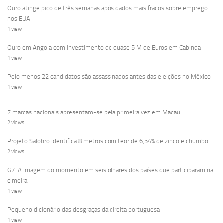
Ouro atinge pico de três semanas após dados mais fracos sobre emprego
nos EUA
1 view
Ouro em Angola com investimento de quase 5 M de Euros em Cabinda
1 view
Pelo menos 22 candidatos são assassinados antes das eleições no México
1 view
7 marcas nacionais apresentam-se pela primeira vez em Macau
2 views
Projeto Salobro identifica 8 metros com teor de 6,54% de zinco e chumbo
2 views
G7: A imagem do momento em seis olhares dos países que participaram na
cimeira
1 view
Pequeno dicionário das desgraças da direita portuguesa
1 view