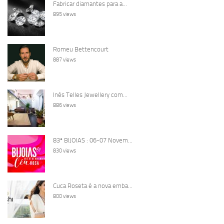
Fabricar diamantes para a...
895 views
Romeu Bettencourt
887 views
Inês Telles Jewellery com...
886 views
83ª BIJOIAS : 06-07 Novem...
830 views
Cuca Roseta é a nova emba...
800 views