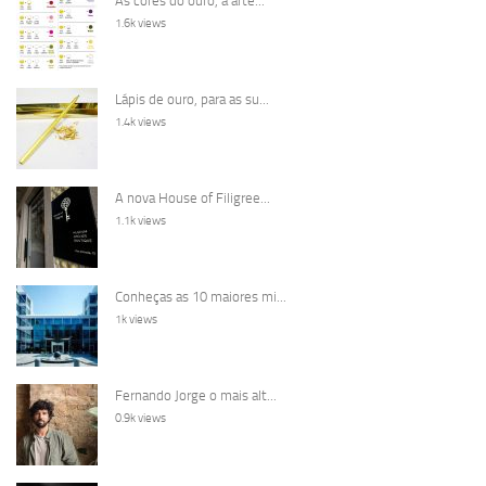
As cores do ouro, a arte...
1.6k views
Lápis de ouro, para as su...
1.4k views
A nova House of Filigree...
1.1k views
Conheças as 10 maiores mi...
1k views
Fernando Jorge o mais alt...
0.9k views