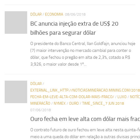
DÓLAR
/
ECONOMIA
08/06/2018
BC anuncia injeção extra de US$ 20
bilhões para segurar dólar
O presidente do Banco Central, Ilan Goldfajn, anunciou hoje
(7) maior intervenção no mercado cambial para conter o
dólar, que fechou o pregão em alta de 2,3%, cotado a R$
3,926, o maior valor desde 1º...
DÓLAR
/
EXTERNAL_LINK_HTTP://NOTICIASMINERACAO.MINING.COM/201
FECHA-EM-LEVE-ALTA-COM-DOLAR-MAIS-FRACO/
/
LUXO
/
NOTÍC
MINERACÃO
/
NYMEX
/
OURO
/
TIME_SINCE_7 JUN 2018
07/06/2018
Ouro fecha em leve alta com dólar mais fra
O contrato futuro de ouro fechou em leve alta nesta quinta-f
meio a uma queda do dólar em relação a outras divisas princi