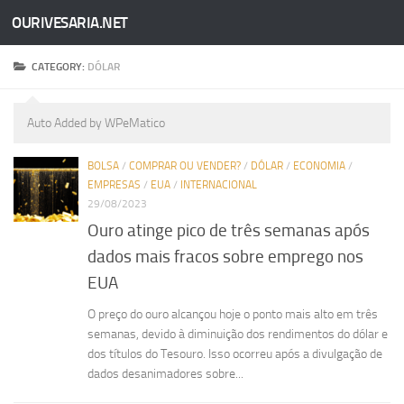
OURIVESARIA.NET
Skip to content
CATEGORY:
DÓLAR
Auto Added by WPeMatico
BOLSA
/
COMPRAR OU VENDER?
/
DÓLAR
/
ECONOMIA
/
EMPRESAS
/
EUA
/
INTERNACIONAL
29/08/2023
Ouro atinge pico de três semanas após
dados mais fracos sobre emprego nos
EUA
O preço do ouro alcançou hoje o ponto mais alto em três
semanas, devido à diminuição dos rendimentos do dólar e
dos títulos do Tesouro. Isso ocorreu após a divulgação de
dados desanimadores sobre...