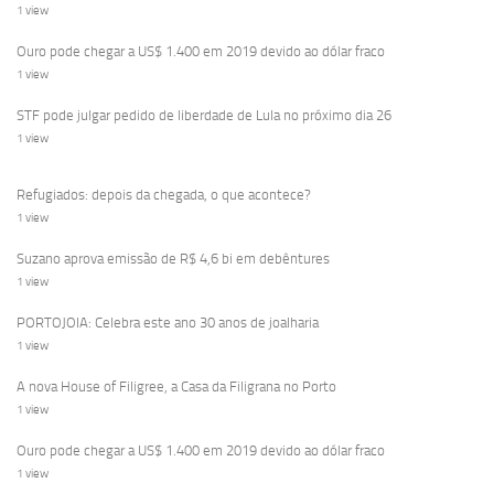
1 view
Ouro pode chegar a US$ 1.400 em 2019 devido ao dólar fraco
1 view
STF pode julgar pedido de liberdade de Lula no próximo dia 26
1 view
Refugiados: depois da chegada, o que acontece?
1 view
Suzano aprova emissão de R$ 4,6 bi em debêntures
1 view
PORTOJOIA: Celebra este ano 30 anos de joalharia
1 view
A nova House of Filigree, a Casa da Filigrana no Porto
1 view
Ouro pode chegar a US$ 1.400 em 2019 devido ao dólar fraco
1 view