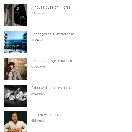
A nova House of Filigree...
1.1k views
Conheças as 10 maiores mi...
1k views
Fernando Jorge o mais alt...
0.9k views
Fabricar diamantes para a...
894 views
Romeu Bettencourt
886 views