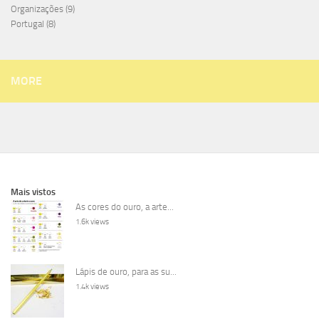
Organizações
(9)
Portugal
(8)
MORE
Mais vistos
As cores do ouro, a arte...
1.6k views
Lápis de ouro, para as su...
1.4k views