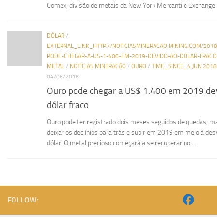
Comex, divisão de metais da New York Mercantile Exchange..
DÓLAR
/
EXTERNAL_LINK_HTTP://NOTICIASMINERACAO.MINING.COM/201
PODE-CHEGAR-A-US-1-400-EM-2019-DEVIDO-AO-DOLAR-FRACO
METAL
/
NOTÍCIAS MINERACÃO
/
OURO
/
TIME_SINCE_4 JUN 2018
04/06/2018
Ouro pode chegar a US$ 1.400 em 2019 de
dólar fraco
Ouro pode ter registrado dois meses seguidos de quedas, m
deixar os declínios para trás e subir em 2019 em meio à des
dólar. O metal precioso começará a se recuperar no...
FOLLOW: