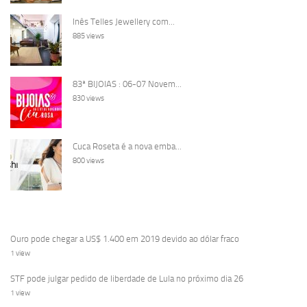
Inês Telles Jewellery com...
885 views
83ª BIJOIAS : 06-07 Novem...
830 views
Cuca Roseta é a nova emba...
800 views
Ouro pode chegar a US$ 1.400 em 2019 devido ao dólar fraco
1 view
STF pode julgar pedido de liberdade de Lula no próximo dia 26
1 view