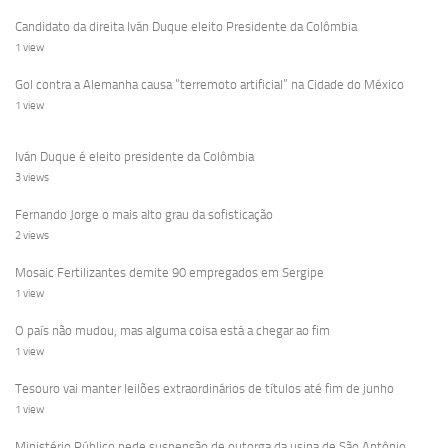
Candidato da direita Iván Duque eleito Presidente da Colômbia
1 view
Gol contra a Alemanha causa “terremoto artificial” na Cidade do México
1 view
Iván Duque é eleito presidente da Colômbia
3 views
Fernando Jorge o mais alto grau da sofisticação
2 views
Mosaic Fertilizantes demite 90 empregados em Sergipe
1 view
O país não mudou, mas alguma coisa está a chegar ao fim
1 view
Tesouro vai manter leilões extraordinários de títulos até fim de junho
1 view
Ministério Público pede suspensão de outorga da usina de São Antônio