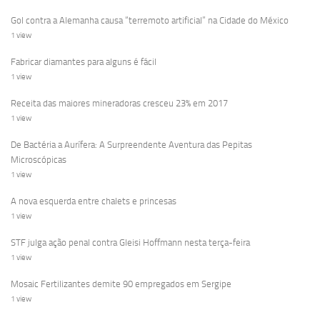
Gol contra a Alemanha causa “terremoto artificial” na Cidade do México
1 view
Fabricar diamantes para alguns é fácil
1 view
Receita das maiores mineradoras cresceu 23% em 2017
1 view
De Bactéria a Aurífera: A Surpreendente Aventura das Pepitas
Microscópicas
1 view
A nova esquerda entre chalets e princesas
1 view
STF julga ação penal contra Gleisi Hoffmann nesta terça-feira
1 view
Mosaic Fertilizantes demite 90 empregados em Sergipe
1 view