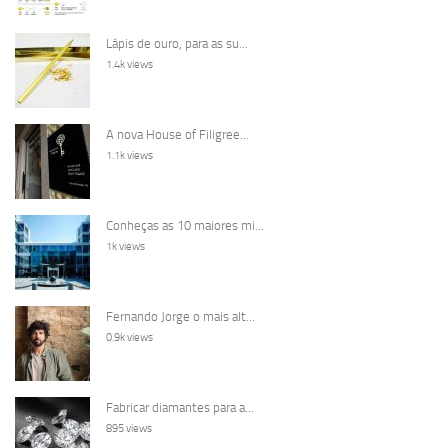
Lápis de ouro, para as su...
1.4k views
A nova House of Filigree...
1.1k views
Conheças as 10 maiores mi...
1k views
Fernando Jorge o mais alt...
0.9k views
Fabricar diamantes para a...
895 views