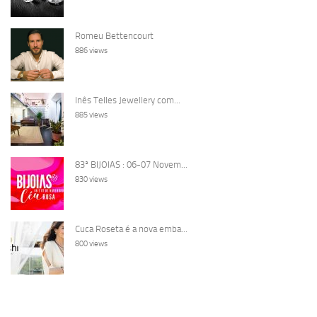
Romeu Bettencourt
886 views
Inês Telles Jewellery com...
885 views
83ª BIJOIAS : 06-07 Novem...
830 views
Cuca Roseta é a nova emba...
800 views