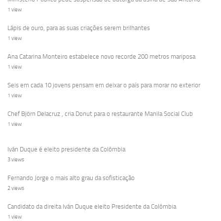
1 view
Lápis de ouro, para as suas criações serem brilhantes
1 view
Ana Catarina Monteiro estabelece novo recorde 200 metros mariposa
1 view
Seis em cada 10 jovens pensam em deixar o país para morar no exterior
1 view
Chef Björn Delacruz , cria Donut para o restaurante Manila Social Club
1 view
Iván Duque é eleito presidente da Colômbia
3 views
Fernando Jorge o mais alto grau da sofisticação
2 views
Candidato da direita Iván Duque eleito Presidente da Colômbia
1 view