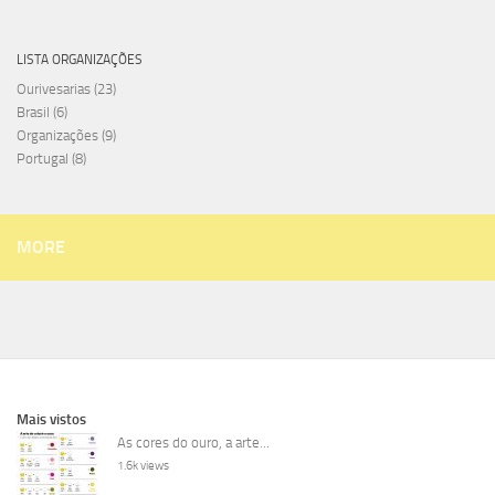
LISTA ORGANIZAÇÕES
Ourivesarias
(23)
Brasil
(6)
Organizações
(9)
Portugal
(8)
MORE
Mais vistos
As cores do ouro, a arte...
1.6k views