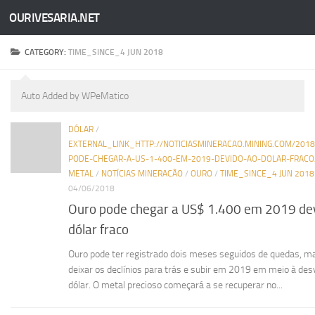
OURIVESARIA.NET
Skip to content
CATEGORY:
TIME_SINCE_4 JUN 2018
Auto Added by WPeMatico
DÓLAR
/
EXTERNAL_LINK_HTTP://NOTICIASMINERACAO.MINING.COM/201
PODE-CHEGAR-A-US-1-400-EM-2019-DEVIDO-AO-DOLAR-FRACO
METAL
/
NOTÍCIAS MINERACÃO
/
OURO
/
TIME_SINCE_4 JUN 2018
04/06/2018
Ouro pode chegar a US$ 1.400 em 2019 de
dólar fraco
Ouro pode ter registrado dois meses seguidos de quedas, m
deixar os declínios para trás e subir em 2019 em meio à des
dólar. O metal precioso começará a se recuperar no...