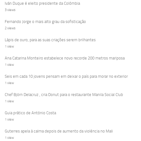
Iván Duque é eleito presidente da Colômbia
3 views
Fernando Jorge o mais alto grau da sofisticação
2 views
Lápis de ouro, para as suas criações serem brilhantes
1 view
Ana Catarina Monteiro estabelece novo recorde 200 metros mariposa
1 view
Seis em cada 10 jovens pensam em deixar o país para morar no exterior
1 view
Chef Björn Delacruz , cria Donut para o restaurante Manila Social Club
1 view
Guia prático de António Costa
1 view
Guterres apela à calma depois de aumento da violência no Mali
1 view