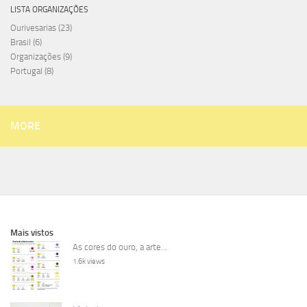
LISTA ORGANIZAÇÕES
Ourivesarias
(23)
Brasil
(6)
Organizações
(9)
Portugal
(8)
MORE
Mais vistos
As cores do ouro, a arte...
1.6k views