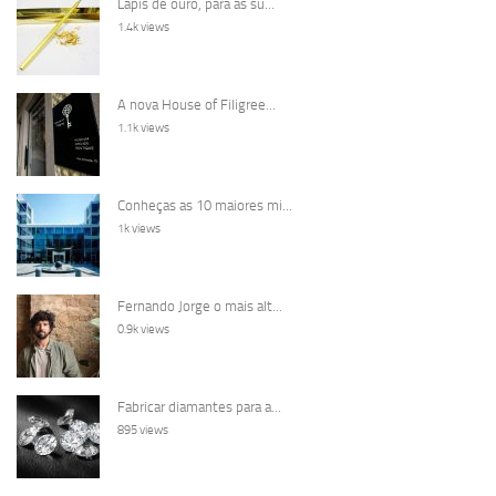
Lápis de ouro, para as su...
1.4k views
A nova House of Filigree...
1.1k views
Conheças as 10 maiores mi...
1k views
Fernando Jorge o mais alt...
0.9k views
Fabricar diamantes para a...
895 views