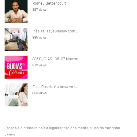
Romeu Bettencourt
887 views
Inês Telles Jewellery com...
886 views
83ª BIJOIAS : 06-07 Novem...
830 views
Cuca Roseta é a nova emba...
800 views
Canadá é o primeiro país a legalizar nacionalmente o uso da maconha
3 views