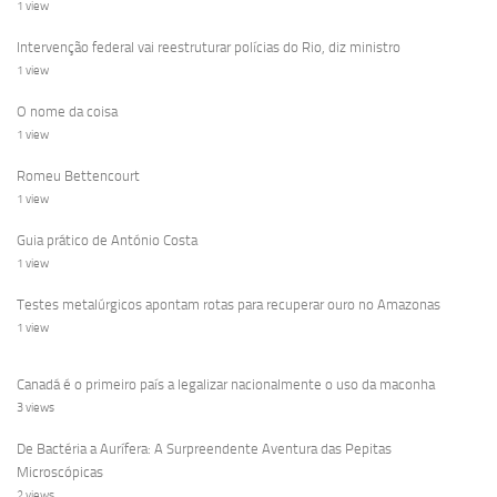
1 view
Intervenção federal vai reestruturar polícias do Rio, diz ministro
1 view
O nome da coisa
1 view
Romeu Bettencourt
1 view
Guia prático de António Costa
1 view
Testes metalúrgicos apontam rotas para recuperar ouro no Amazonas
1 view
Canadá é o primeiro país a legalizar nacionalmente o uso da maconha
3 views
De Bactéria a Aurífera: A Surpreendente Aventura das Pepitas
Microscópicas
2 views