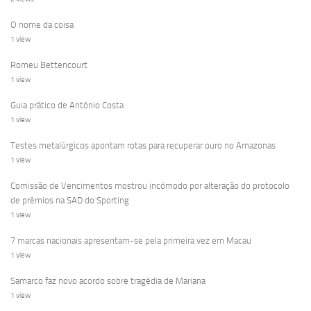
O nome da coisa
1 view
Romeu Bettencourt
1 view
Guia prático de António Costa
1 view
Testes metalúrgicos apontam rotas para recuperar ouro no Amazonas
1 view
Comissão de Vencimentos mostrou incómodo por alteração do protocolo
de prémios na SAD do Sporting
1 view
7 marcas nacionais apresentam-se pela primeira vez em Macau
1 view
Samarco faz novo acordo sobre tragédia de Mariana
1 view