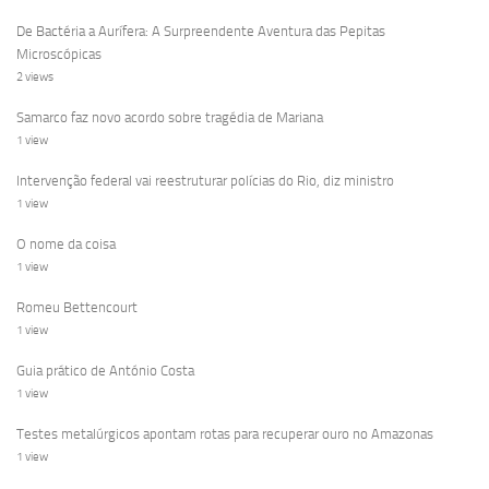
De Bactéria a Aurífera: A Surpreendente Aventura das Pepitas
Microscópicas
2 views
Samarco faz novo acordo sobre tragédia de Mariana
1 view
Intervenção federal vai reestruturar polícias do Rio, diz ministro
1 view
O nome da coisa
1 view
Romeu Bettencourt
1 view
Guia prático de António Costa
1 view
Testes metalúrgicos apontam rotas para recuperar ouro no Amazonas
1 view