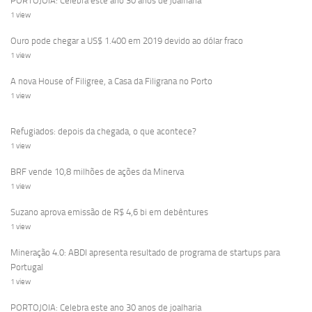
PORTOJOIA: Celebra este ano 30 anos de joalharia
1 view
Ouro pode chegar a US$ 1.400 em 2019 devido ao dólar fraco
1 view
A nova House of Filigree, a Casa da Filigrana no Porto
1 view
Refugiados: depois da chegada, o que acontece?
1 view
BRF vende 10,8 milhões de ações da Minerva
1 view
Suzano aprova emissão de R$ 4,6 bi em debêntures
1 view
Mineração 4.0: ABDI apresenta resultado de programa de startups para
Portugal
1 view
PORTOJOIA: Celebra este ano 30 anos de joalharia