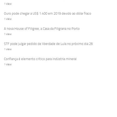
1 view
Ouro pode chegar a US$ 1.400 em 2019 devido ao dólar fraco
1 view
A nova House of Filigree, a Casa da Filigrana no Porto
1 view
STF pode julgar pedido de liberdade de Lula no próximo dia 26
1 view
Confiança é elemento crítico para indústria mineral
1 view