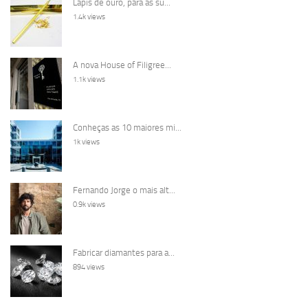
Lápis de ouro, para as su...
1.4k views
A nova House of Filigree...
1.1k views
Conheças as 10 maiores mi...
1k views
Fernando Jorge o mais alt...
0.9k views
Fabricar diamantes para a...
894 views