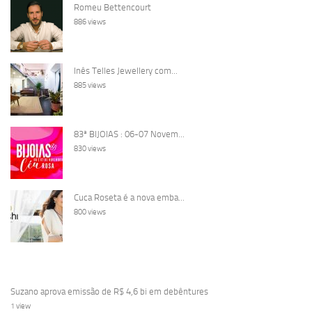
Romeu Bettencourt
886 views
Inês Telles Jewellery com...
885 views
83ª BIJOIAS : 06-07 Novem...
830 views
Cuca Roseta é a nova emba...
800 views
Suzano aprova emissão de R$ 4,6 bi em debêntures
1 view