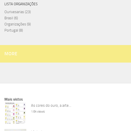
LISTA ORGANIZAÇÕES
Ourivesarias
(23)
Brasil
(6)
Organizações
(9)
Portugal
(8)
MORE
Mais vistos
As cores do ouro, a arte...
1.6k views