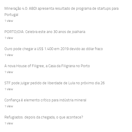
Mineração 4.0: ABDI apresenta resultado de programa de startups para
Portugal
1 view
PORTOJOIA: Celebra este ano 30 anos de joalharia
1 view
Ouro pode chegar a US$ 1.400 em 2019 devido ao dólar fraco
1 view
A nova House of Filigree, a Casa da Filigrana no Porto
1 view
STF pode julgar pedido de liberdade de Lula no próximo dia 26
1 view
Confiança é elemento crítico para indústria mineral
1 view
Refugiados: depois da chegada, o que acontece?
1 view