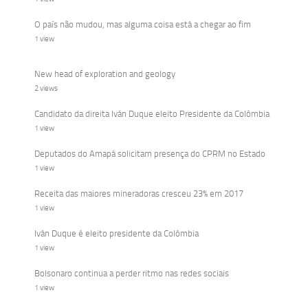
O país não mudou, mas alguma coisa está a chegar ao fim
1 view
New head of exploration and geology
2 views
Candidato da direita Iván Duque eleito Presidente da Colômbia
1 view
Deputados do Amapá solicitam presença do CPRM no Estado
1 view
Receita das maiores mineradoras cresceu 23% em 2017
1 view
Iván Duque é eleito presidente da Colômbia
1 view
Bolsonaro continua a perder ritmo nas redes sociais
1 view