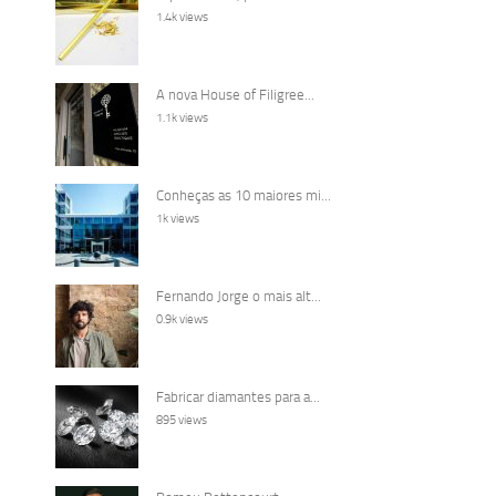
1.4k views
A nova House of Filigree...
1.1k views
Conheças as 10 maiores mi...
1k views
Fernando Jorge o mais alt...
0.9k views
Fabricar diamantes para a...
895 views