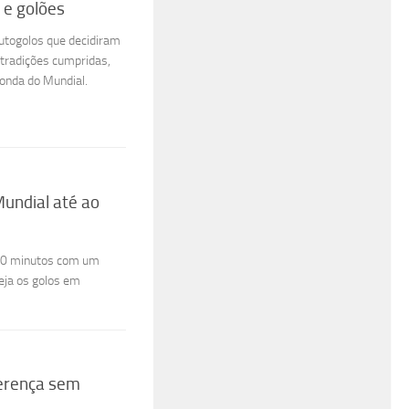
 e golões
utogolos que decidiram
s tradições cumpridas,
ronda do Mundial.
Mundial até ao
s 20 minutos com um
eja os golos em
ferença sem