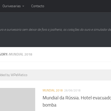
Ourivesarias
Contacto
uro e ourivesaria sem deixar de fora a joalheria, as cotações do ouro e simulador d
GORY:
MUNDIAL 2018
dded by WPeMatico
MUNDIAL 2018
26/06/2018
Mundial da Rússia. Hotel evacuad
bomba