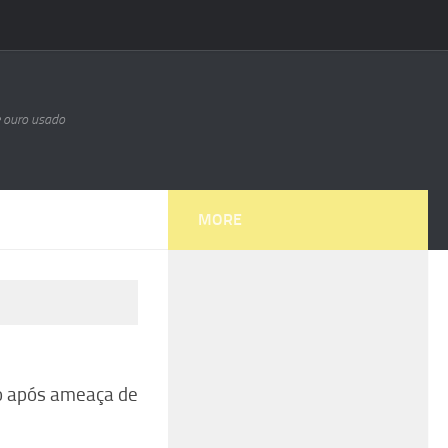
e ouro usado
MORE
o após ameaça de