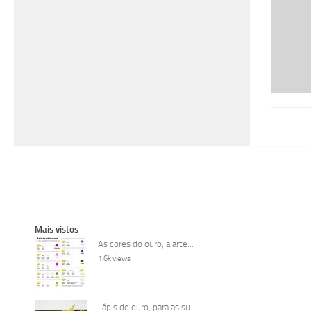
Mais vistos
As cores do ouro, a arte...
1.6k views
Lápis de ouro, para as su...