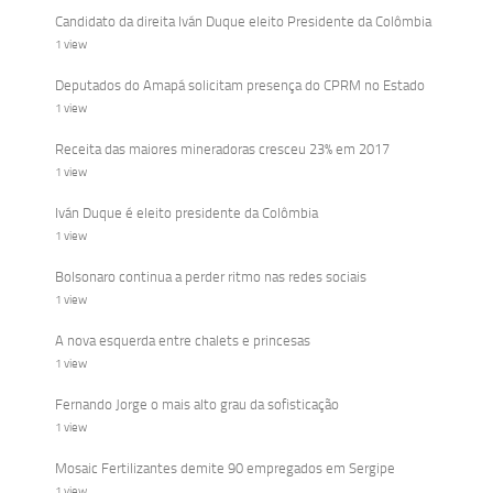
Candidato da direita Iván Duque eleito Presidente da Colômbia
1 view
Deputados do Amapá solicitam presença do CPRM no Estado
1 view
Receita das maiores mineradoras cresceu 23% em 2017
1 view
Iván Duque é eleito presidente da Colômbia
1 view
Bolsonaro continua a perder ritmo nas redes sociais
1 view
A nova esquerda entre chalets e princesas
1 view
Fernando Jorge o mais alto grau da sofisticação
1 view
Mosaic Fertilizantes demite 90 empregados em Sergipe
1 view