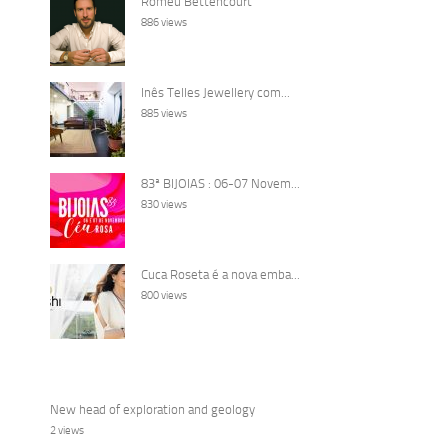
Romeu Bettencourt
886 views
Inês Telles Jewellery com...
885 views
83ª BIJOIAS : 06-07 Novem...
830 views
Cuca Roseta é a nova emba...
800 views
New head of exploration and geology
2 views